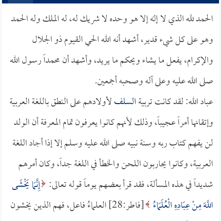
الحمد لله الذي لا إله إلا هو وحده لا شريك له، له الملك وله الحمد
وهو على كل شيء قدير، أشهد أنه الله الحي القيوم ذو الجلال
والإكرام، يفعل ما يشاء ويحكم ما يريد، وأشهد أن محمداً رسول الله
صلى الله عليه وعلى آله وصحبه أجمعين.
عباد الله: لقد كانت تربية
السلف
لأولادهم على النطق باللغة العربية
وإتقانها أمراً عجيباً، وذلك لأنهم كانوا يعرفون تمام المعرفة أن الولد
لن يفهم كتاب ربه وسنة نبيه صلى الله عليه وسلم إلا إذا أجاد اللغة
العربية، وكانوا يحاربون اللحن والخطأ في اللغة جداً، وكان أمرهم
شديداً في هذه المسألة، فقد قرأ بعضهم يوماً قوله تعالى:
إِنَّمَا يَخْشَى
اللَّهَ مِنْ عِبَادِهِ الْعُلَمَاءُ
[فاطر:28] العلماءُ فاعل، فهم الذين يخشون