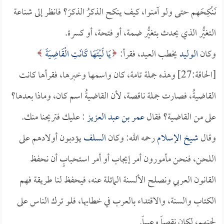
نَنْكِحَهم حتى ولو آمنوا، كيف ينكح الذكرُ الذكرَ؟ فانظر إلى شناعة
التغيُّر الذي يحدث بتغيُّر ضمة، أو فتحة، أو كسرة.
وكان
الوليد
يخطب العيد، فقرأ:
يَا لَيْتَهَا كَانَتِ الْقَاضِيَةَ
[الحاقة:27] وهذه جملة تامة، كان واسمها وخبرها، فقرأها كانت
القاضيةُ، فصارت جملة ناقصة، لأن القاضيةُ اسم كان، وماذا بعدها؟
على من القاضية؟ فقال
عمر بن عبد العزيز
: عليك فتريحنا منك.
وقال
شيخ الإسلام
رحمه الله: وكان
السلف
يؤدبون أولادهم على
اللحن، فنحن مأمورون أمر إيجاب أو أمر استحبابٍ أن نحفظ
القانون العربي ونصلح الألسنة المائلة عنه، فيحفظ لنا طريقة فهم
الكتاب والسنة، والاقتداء بالعرب في خطابها، فلو ترك الناس على
لحنهم، لكان نقصاً وعيباً.