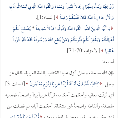
زَوْجَهَا وَبَثَّ مِنْهُمَا رِجَالاً كَثِيراً وَنِسَاءً وَاتَّقُوا اللَّهَ الَّذِي تَسَاءَلُونَ بِهِ
وَالْأَرْحَامَ إِنَّ اللَّهَ كَانَ عَلَيْكُمْ رَقِيباً
[النساء:1].
يَا أَيُّهَا الَّذِينَ آمَنُوا اتَّقُوا اللَّهَ وَقُولُوا قَوْلاً سَدِيداً
*
يُصْلِحْ لَكُمْ
أَعْمَالَكُمْ وَيَغْفِرْ لَكُمْ ذُنُوبَكُمْ وَمَنْ يُطِعِ اللَّهَ وَرَسُولَهُ فَقَدْ فَازَ فَوْزاً
عَظِيماً
[الأحزاب:70-71].
أما بعد:
فإن الله سبحانه وتعالى أنزل علينا الكتاب باللغة العربية، فقال عز
وجل:
كِتَابٌ فُصِّلَتْ آيَاتُهُ قُرْآناً عَرَبِيّاً لِقَوْمٍ يَعْلَمُونَ
[فصلت:3]
أي: بُينّت معانيه وأحكمت أحكامه، قرآناً عربياً بيناً واضحاً، فمعانيه
مفصلة، وألفاظه واضحةٌ غير مشكلة، أحكمت آياته ثم فصلت من
لدن حكيم خبير، فهو معجز في لفظه ومعناه
قُرْآناً عَرَبِيّاً غَيْرَ ذِي