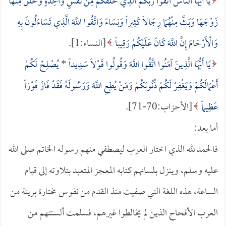
يَا أَيُّهَا النَّاسُ اتَّقُوا رَبَّكُمُ الَّذِي خَلَقَكُمْ مِنْ نَفْسٍ وَاحِدَةٍ وَخَلَقَ مِنْهَا
زَوْجَهَا وَبَثَّ مِنْهُمَا رِجَالاً كَثِيراً وَنِسَاءً وَاتَّقُوا اللَّهَ الَّذِي تَسَاءَلُونَ بِهِ
وَالْأَرْحَامَ إِنَّ اللَّهَ كَانَ عَلَيْكُمْ رَقِيباً
[النساء:1].
يَا أَيُّهَا الَّذِينَ آمَنُوا اتَّقُوا اللَّهَ وَقُولُوا قَوْلاً سَدِيداً
*
يُصْلِحْ لَكُمْ
أَعْمَالَكُمْ وَيَغْفِرْ لَكُمْ ذُنُوبَكُمْ وَمَنْ يُطِعِ اللَّهَ وَرَسُولَهُ فَقَدْ فَازَ فَوْزاً
عَظِيماً
[الأحزاب:70-71].
أما بعد:
فالحمد لله الذي اختار العرب ليصطفي منهم رسوله الخاتم صلى الله
عليه وسلم، وينزل بلسانهم كتابه المعجز المتعبد بتلاوته إلى قيام
الساعة، هذه اللغة التي صفيت منذ القدم من نفوس مختارة بريئة من
العرب الأقحاح الذين لم يخالطوا غيرهم، فسلمت ألسنتهم من