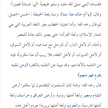
فكساها النبي صلى الله عليه وسلم خميصةً -أي: فستاناً قصيراً-
وقال: (
يا
أم خالد
هذا سنا
). وسنا بلغة
الحبشة
: الحسن الجميل.
ثم قال رحمه الله: وأما اعتياد الخطاب بغير اللغة العربية التي هي
شعار الإسلام، ولغة القرآن؛ حتى يصير ذلك عادةً للمصر
وأهله، أو لأهل الدار، أو للرجل مع صاحبه، أو لأهل السوق،
أو لأهل الديوان، أو لأهل الفقه، فلا ريب أن هذا مكروهٌ؛ فإنه
من التشبه بالأعاجم، وقد نهينا عن التشبه بالكفرة (
ومن تشبه
بقومٍ فهو منهم
).
قال رحمه الله: ولهذا كان المسلمون المتقدمون لما سكنوا أرض
الشام
و
مصر
ولغة أهلها رومية، وأرض
العراق
و
خراسان
ولغة
أهلها فارسية، و
المغرب
ولغة أهلها بربرية؛ عودوا أهل هذه