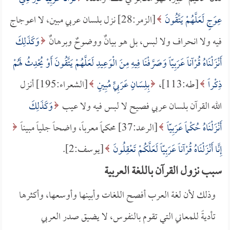
عِوَجٍ لَعَلَّهُمْ يَتَّقُونَ
[الزمر:28] نزل بلسان عربي مبين، لا اعوجاج
فيه ولا انحراف ولا لبس، بل هو بيانٌ ووضوحٌ وبرهانٌ
وَكَذَلِكَ
أَنْزَلْنَاهُ قُرْآناً عَرَبِيّاً وَصَرَّفْنَا فِيهِ مِنَ الْوَعِيدِ لَعَلَّهُمْ يَتَّقُونَ أَوْ يُحْدِثُ لَهُمْ
ذِكْراً
[طـه:113]،
بِلِسَانٍ عَرَبِيٍّ مُبِينٍ
[الشعراء:195] أنزل
الله القرآن بلسان عربي فصيح لا لبس فيه ولا عيب
وَكَذَلِكَ
أَنْزَلْنَاهُ حُكْماً عَرَبِيّاً
[الرعد:37] محكماً معرباً، واضحاً جلياً مبيناً
إِنَّا أَنْزَلْنَاهُ قُرْآناً عَرَبِيّاً لَعَلَّكُمْ تَعْقِلُونَ
[يوسف:2].
سبب نزول القرآن باللغة العربية
وذلك لأن لغة العرب أفصح اللغات وأبينها وأوسعها، وأكثرها
تأديةً للمعاني التي تقوم بالنفوس، لا يضيق صدر العربي