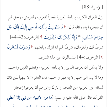
[الإسراء:88].
نزل القرآن الكريم باللغة العربية فخراً للعرب ولقريش، وحق لهم
أن يفخروا به، والله قال:
فَاسْتَمْسِكْ بِالَّذِي أُوحِيَ إِلَيْكَ إِنَّكَ عَلَى
صِرَاطٍ مُسْتَقِيمٍ
*
وَإِنَّهُ لَذِكْرٌ لَكَ وَلِقَوْمِكَ
[الزخرف:43-44]
شرفٌ لك ولقومك، شرفٌ لهم أنا أنزلناه بلغتهم
وَسَوْفَ تُسْأَلونَ
[الزخرف:44] ستسألون عن هذا الشرف.
ولا يمكن أن نعرف الدين إلا باللغة العربية، وتعلم الدين واجب،
وما لا يتم الواجب إلا به فهو واجب، قال العلماء: لا يتهيأ لمن كان
لسانه غير العربية من العجم والترك وغيرهم أن يعرفوا إعجاز
القرآن، قال صلى الله عليه وسلم: (
ما من الأنبياء من نبي إلا أعطي