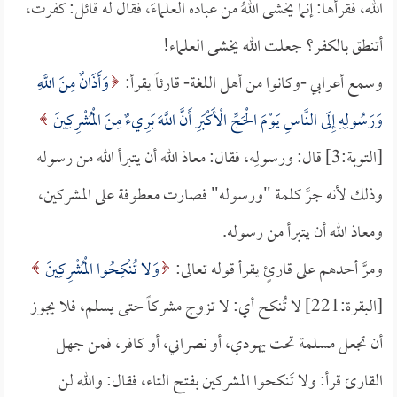
الله، فقرأها: إنما يخشى اللهُ من عباده العلماءَ، فقال له قائل: كفرت،
أتنطق بالكفر؟ جعلت الله يخشى العلماء!
وسمع أعرابي -وكانوا من أهل اللغة- قارئاً يقرأ:
وَأَذَانٌ مِنَ اللَّهِ
وَرَسُولِهِ إِلَى النَّاسِ يَوْمَ الْحَجِّ الْأَكْبَرِ أَنَّ اللَّهَ بَرِيءٌ مِنَ الْمُشْرِكِينَ
[التوبة:3] قال: ورسولِه، فقال: معاذ الله أن يتبرأ الله من رسوله
وذلك لأنه جرَّ كلمة "ورسوله" فصارت معطوفة على المشركين،
ومعاذ الله أن يتبرأ من رسوله.
ومرَّ أحدهم على قارئٍ يقرأ قوله تعالى:
وَلا تُنْكِحُوا الْمُشْرِكِينَ
[البقرة:221] لا تُنكح أي: لا تزوج مشركاً حتى يسلم، فلا يجوز
أن تجعل مسلمة تحت يهودي، أو نصراني، أو كافر، فمن جهل
القارئ قرأ: ولا تَنكحوا المشركين بفتح التاء، فقال: والله لن