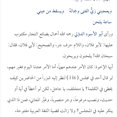
ويعجبني زيُّ الفتى وجمالهُ ويسقط من عيني
ساعة يلحن
ورأى
أبو الأسود الدؤلي
رحمه الله أحمال بضائع التجار مكتوب
عليها: لأبو فلان، واللام حرف جر، والصحيح: لأبي فلان، فقال:
سبحان الله! يلحنون ويربحون.
أيها الإخوة: كان الأمر عندهم مهماً، أما الأمر عندنا اليوم فغير مهم،
لو قال أحد في مجلس ( i is ) لنظر إليه شزراً من الحاضرين كيف
يخطئ في الكلمة؟ يا متخلف، يا جاهل، لكن لو أخطأ في آية أو
حديث، ونصب مرفوعاً، وجر منصوباً، وغيَّر المعاني، فمن ذا الذي
ينكر عليه في المجلس؟ ولا زالت قضية اللغة العربية مفتوحة،