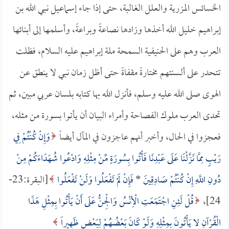
الخسائس المزرية والعلل الغالبة، حتى إذا جاء إسماعيل نبي الله بن
إبراهيم خليل الله أخذها وزادها نصاعةً وبراعةً، وأسلمها إلى أبنائها
العرب وهم على الحنيفية السمحة ملة إبراهيم عليه السلام، فظلت
تتحدر على ألسنتهم مختارةً مقفاةً حتى أظل زمان نبي لا ينطق عن
الهوى صلى الله عليه وسلم، فأنزل الله بها كتابه بلسان عربي مبين، ثم
تحدى العرب ملوك الفصاحة وأمراء البيان أن يأتوا بسورة من مثله،
فعجزوا في الحال، وأخبر أنهم عاجزون في المآل أيضاً
وَإِنْ كُنْتُمْ فِي
رَيْبٍ مِمَّا نَزَّلْنَا عَلَى عَبْدِنَا فَأْتُوا بِسُورَةٍ مِّنْ مِثْلِهِ وَادْعُوا شُهَدَاءَكُمْ مِنْ
دُونِ اللَّهِ إِنْ كُنْتُمْ صَادِقِينَ
*
فَإِنْ لَمْ تَفْعَلُوا وَلَنْ تَفْعَلُوا
[البقرة:23-
24]،
قُلْ لَئِنِ اجْتَمَعَتِ الْأِنْسُ وَالْجِنُّ عَلَى أَنْ يَأْتُوا بِمِثْلِ هَذَا
الْقُرْآنِ لا يَأْتُونَ بِمِثْلِهِ وَلَوْ كَانَ بَعْضُهُمْ لِبَعْضٍ ظَهِيراً