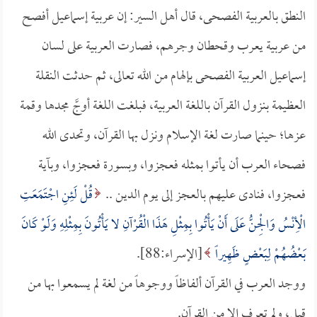
النطق بالعربية الفصحى، قال أهل السير: إن عربية إسماعيل أفصح
من عربية يعرب وقحطان وجرهم، فصارت العربية على لسان
إسماعيل العربية الفصحى بإلهام من الله تعالى، ثم حدثت النقلة
العظيمة بنزول القرآن باللغة العربية، فبلغت اللغة أوجَّ مجدها وقمة
عزها؛ حينما صارت لغة الإسلام ونزل بها القرآن، وتحدى الله
فصحاء العرب أن يأتوا بمثله فعجزوا، وبسورة فعجزوا، وبآية
فعجزوا، فنادى عليهم بالعجز إلى يوم الدين ..
قُلْ لَئِنِ اجْتَمَعَتِ
الْأِنْسُ وَالْجِنُّ عَلَى أَنْ يَأْتُوا بِمِثْلِ هَذَا الْقُرْآنِ لا يَأْتُونَ بِمِثْلِهِ وَلَوْ كَانَ
بَعْضُهُمْ لِبَعْضٍ ظَهِيراً
[الإسراء:88].
ووجد العرب في القرآن ألفاظاً ووجوهاً من لغة لم يسمعوا بها من
قبل، ولم تعرف إلا من القرآن.