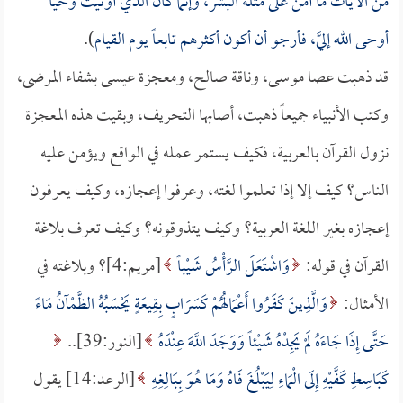
من الآيات ما آمن على مثله البشر، وإنما كان الذي أوتيت وحياً
أوحى الله إليَّ، فأرجو أن أكون أكثرهم تابعاً يوم القيام
).
قد ذهبت عصا موسى، وناقة صالح، ومعجزة عيسى بشفاء المرضى،
وكتب الأنبياء جميعاً ذهبت، أصابها التحريف، وبقيت هذه المعجزة
نزول القرآن بالعربية، فكيف يستمر عمله في الواقع ويؤمن عليه
الناس؟ كيف إلا إذا تعلموا لغته، وعرفوا إعجازه، وكيف يعرفون
إعجازه بغير اللغة العربية؟ وكيف يتذوقونه؟ وكيف تعرف بلاغة
القرآن في قوله:
وَاشْتَعَلَ الرَّأْسُ شَيْباً
[مريم:4]؟ وبلاغته في
الأمثال:
وَالَّذِينَ كَفَرُوا أَعْمَالُهُمْ كَسَرَابٍ بِقِيعَةٍ يَحْسَبُهُ الظَّمْآنُ مَاءً
حَتَّى إِذَا جَاءَهُ لَمْ يَجِدْهُ شَيْئاً وَوَجَدَ اللَّهَ عِنْدَهُ
[النور:39]..
كَبَاسِطِ كَفَّيْهِ إِلَى الْمَاءِ لِيَبْلُغَ فَاهُ وَمَا هُوَ بِبَالِغِهِ
[الرعد:14] يقول