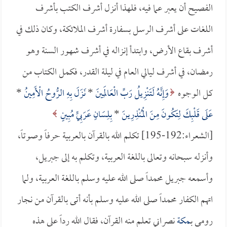
الفصيح أن يعبر عما فيه، فلهذا أنزل أشرف الكتب بأشرف
اللغات على أشرف الرسل بسفارة أشرف الملائكة، وكان ذلك في
أشرف بقاع الأرض، وابتدأ إنزاله في أشرف شهور السنة وهو
رمضان، في أشرف ليالي العام في ليلة القدر، فكمل الكتاب من
كل الوجوه
وَإِنَّهُ لَتَنْزِيلُ رَبِّ الْعَالَمِينَ
*
نَزَلَ بِهِ الرُّوحُ الْأَمِينُ
*
عَلَى قَلْبِكَ لِتَكُونَ مِنَ الْمُنْذِرِينَ
*
بِلِسَانٍ عَرَبِيٍّ مُبِينٍ
[الشعراء:192-195] تكلم الله بالقرآن بالعربية حرفاً وصوتاً،
وأنزله سبحانه وتعالى باللغة العربية، وتكلم به إلى جبريل،
وأسمعه جبريل محمداً صلى الله عليه وسلم باللغة العربية، ولما
اتهم الكفار محمداً صلى الله عليه وسلم بأنه أتى بالقرآن من نجار
رومي بـ
مكة
نصراني تعلم منه القرآن، فقال الله رداً على هذه