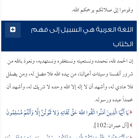
وقوموا إلى صلاتكم يرحمكم الله.
اللغة العربية هي السبيل إلى فهم
الكتاب
إن الحمد لله، نحمده ونستعينه ونستغفره ونستهديه، ونعوذ بالله من
شرور أنفسنا وسيئات أعمالنا، من يهده الله فلا مضل له، ومن يضلل
فلا هادي له، وأشهد أن لا إله إلا الله وحده لا شريك له، وأشهد أن
محمداً عبده ورسوله.
يَا أَيُّهَا الَّذِينَ آمَنُوا اتَّقُوا اللَّهَ حَقَّ تُقَاتِهِ وَلا تَمُوتُنَّ إِلَّا وَأَنْتُمْ مُسْلِمُونَ
[آل عمران:102].