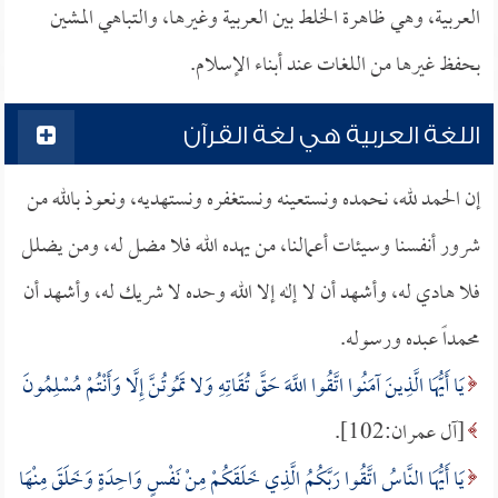
العربية، وهي ظاهرة الخلط بين العربية وغيرها، والتباهي المشين
بحفظ غيرها من اللغات عند أبناء الإسلام.
اللغة العربية هي لغة القرآن
إن الحمد لله، نحمده ونستعينه ونستغفره ونستهديه، ونعوذ بالله من
شرور أنفسنا وسيئات أعمالنا، من يهده الله فلا مضل له، ومن يضلل
فلا هادي له، وأشهد أن لا إله إلا الله وحده لا شريك له، وأشهد أن
محمداً عبده ورسوله.
يَا أَيُّهَا الَّذِينَ آمَنُوا اتَّقُوا اللَّهَ حَقَّ تُقَاتِهِ وَلا تَمُوتُنَّ إِلَّا وَأَنْتُمْ مُسْلِمُونَ
[آل عمران:102].
يَا أَيُّهَا النَّاسُ اتَّقُوا رَبَّكُمُ الَّذِي خَلَقَكُمْ مِنْ نَفْسٍ وَاحِدَةٍ وَخَلَقَ مِنْهَا