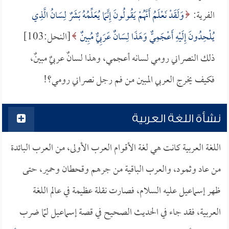
الفرية:
وَلَقَدْ نَعْلَمُ أَنَّهُمْ يَقُولُونَ إِنَّمَا يُعَلِّمُهُ بَشَرٌ لِسَانُ الَّذِي
يُلْحِدُونَ إِلَيْهِ أَعْجَمِيٌّ وَهَذَا لِسَانٌ عَرَبِيٌّ مُبِينٌ
[النحل:103]
ذلك النصراني رومي لسانه أعجمي، وهذا لسانٌ عربيٌ مبينٌ،
فكيف يخرج العربي المبين من فم رجل نصراني رومي؟!
نشأة اللغة العربية
اللغة العربية كانت هي لغة الأقوام العرب الأولى، من العرب البائدة
من عاد وثمود، والعرب الباقية من جرهم وقحطان وحمير، حتى
ظهر إسماعيل عليه السلام، فصارت نقلة عظيمة في عالم اللغة
العربية، فقد جاء في الحديث الصحيح في قصة إسماعيل لمّا ضرب