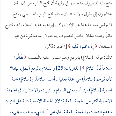
فتح بابه للضيوف فدعاهم إلى وليمة أن فتح الباب هو إذن، فلا
يحتاجون إلى طرق ولا استئذان مادام فتح الباب الخارجي وفتح
المجلس معناها هذا هو الإذن، وكان إبراهيم عليه السلام بابه مفتوح
دائماً وعنده مكان خاص للضيوف يدخلون إليه مباشرة من غير
استئذان
إِذْ دَخَلُوا عَلَيْهِ
[الحجر:52].
ثالثاً: قوله: (سلامٌ) بالرفع وهم سلموا عليه بالنصب
فَقَالُوا
سَلاماً قَالَ سَلامٌ
[الذاريات:25] والسلام بالرفع أكمل، لماذا؟
لأن قولهم (سلاماً) هي جملة فعلية.. أسلم سلاماً. و(سلامٌ) جملة
اسمية (سلامٌ) مبتدأ، ومعنى الدوام والثبوت والاستقرار في الجملة
الاسمية أكثر من الجملة الفعلية؛ لأن الجملة الاسمية دالة على الثبات
وعدم التجدد، والجملة الفعلية تدل على أن الشيء يذهب ويجيء،