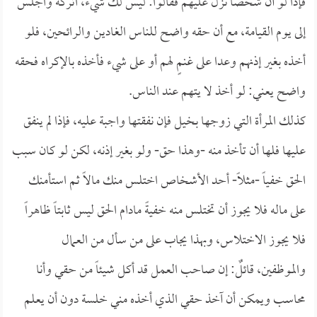
فإذاً لو أن شخصاً نزل عليهم فقالوا: ليس لك شيء، اتركه واجلس
إلى يوم القيامة، مع أن حقه واضح للناس الغادين والرائحين، فلو
أخذه بغير إذنهم وعدا على غنمٍ لهم أو على شيء فأخذه بالإكراه فحقه
واضح يعني: لو أخذ لا يتهم عند الناس.
كذلك المرأة التي زوجها بخيل فإن نفقتها واجبة عليه، فإذا لم ينفق
عليها فلها أن تأخذ منه -وهذا حق- ولو بغير إذنه، لكن لو كان سبب
الحق خفياً -مثلاً- أحد الأشخاص اختلس منك مالاً ثم استأمنك
على ماله فلا يجوز أن تختلس منه خفيةً مادام الحق ليس ثابتاً ظاهراً
فلا يجوز الاختلاس، وبهذا يجاب على من سأل من العمال
والموظفين، قائلٌ: إن صاحب العمل قد أكل شيئاً من حقي وأنا
محاسب ويمكن أن آخذ حقي الذي أخذه مني خلسة دون أن يعلم