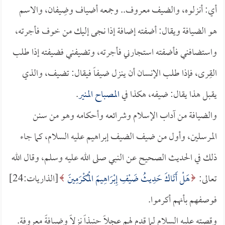
أي: أنزلوه، والضيف معروف.. وجمعه أضياف وضِيفان، والاسم
هو الضيافة ويقال: أضفته إضافة إذا نجى إليك من خوف فأجرته،
واستضافني فأضفته استجارني فأجرته، وتضيفني فضيفته إذا طلب
القِرى، فإذا طلب الإنسان أن ينزل ضيفاً فيقال: تضيف، والذي
يقبل هذا يقال: ضيفه، هكذا في
المصباح المنير
.
والضيافة من آداب الإسلام وشرائعه وأحكامه وهو من سنن
المرسلين، وأول من ضيف الضيف إبراهيم عليه السلام، كما جاء
ذلك في الحديث الصحيح عن النبي صلى الله عليه وسلم، وقال الله
تعالى:
هَلْ أَتَاكَ حَدِيثُ ضَيْفِ إِبْرَاهِيمَ الْمُكْرَمِينَ
[الذاريات:24]
فوصفهم بأنهم أكرموا.
وقصته عليه السلام لما قدم لهم عجلاً حنيذاً نزلاً وضيافةً معروفة.