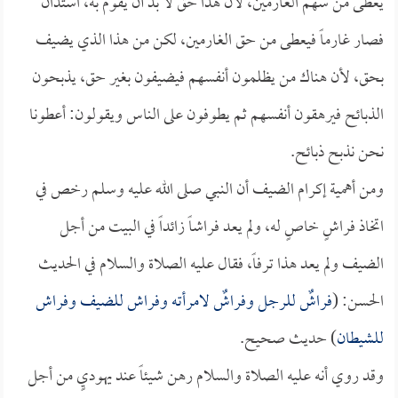
يعطى من سهم الغارمين، لأن هذا حق لا بد أن يقوم به، استدان
فصار غارماً فيعطى من حق الغارمين، لكن من هذا الذي يضيف
بحق، لأن هناك من يظلمون أنفسهم فيضيفون بغير حق، يذبحون
الذبائح فيرهقون أنفسهم ثم يطوفون على الناس ويقولون: أعطونا
نحن نذبح ذبائح.
ومن أهمية إكرام الضيف أن النبي صلى الله عليه وسلم رخص في
اتخاذ فراشٍ خاصٍ له، ولم يعد فراشاً زائداً في البيت من أجل
الضيف ولم يعد هذا ترفاً، فقال عليه الصلاة والسلام في الحديث
الحسن: (
فراشٌ للرجل وفراشٌ لامرأته وفراش للضيف وفراش
للشيطان
) حديث صحيح.
وقد روي أنه عليه الصلاة والسلام رهن شيئاً عند يهوديٍ من أجل