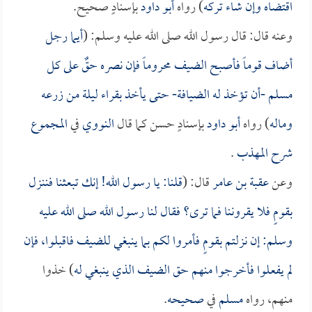
اقتضاه وإن شاء تركه
) رواه
أبو داود
بإسنادٍ صحيح.
وعنه قال: قال رسول الله صلى الله عليه وسلم: (
أيما رجل
أضاف قوماً فأصبح الضيف محروماً فإن نصره حقٌ على كل
مسلم -أن تؤخذ له الضيافة- حتى يأخذ بقراء ليلة من زرعه
وماله
) رواه
أبو داود
بإسنادٍ حسن كما قال
النووي
في
المجموع
شرح المهذب
.
وعن
عقبة بن عامر
قال: (
قلنا: يا رسول الله! إنك تبعثنا فننزل
بقومٍ فلا يقروننا فما ترى؟ فقال لنا رسول الله صلى الله عليه
وسلم: إن نزلتم بقومٍ فأمروا لكم بما ينبغي للضيف فاقبلوا، فإن
لم يفعلوا فأخرجوا منهم حق الضيف الذي ينبغي له
) خذوا
منهم، رواه
مسلم
في
صحيحه
.