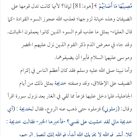
مُصِيبُهَا مَا أَصَابَهُمْ
[هود:81] لماذا؟ لأنها كانت تدل قومها على
الضيفان وهذه خيانة لزوجها؛ فعذب الله عجوز السوء القوادة -كما
قال العلماء- بمثل ما عذب قوم السوء الذين كانوا يعملون الخبائث.
وقد جاء في معرض الذم ذكر القوم الذين نزل عليهم الخضر
وموسى عليهما السلام فأبوا أن يضيفوهما.
وأما نبينا صلى الله عليه وسلم فقد كان أعظم الناس في إكرام
الضيف على الإطلاق، وقد وصفته
خديجة
بمثل ذلك من أيام
الجاهلية، فلما دخل عليها فزعاً مما لقي في الغار بعد نزول سورة اقرأ
وقال: (
زملوني
) فزملوه حتى ذهب عنه الروع، فقال لـ
خديجة
: (
أي
خديجة
مالي لقد خشيت على نفسي؟ -فأخبرها الخبر- فقالت
خديجة
:
كلا. أبشر فوالله لا يخزيك الله أبداً، فوالله إنك لتصل الرحم،