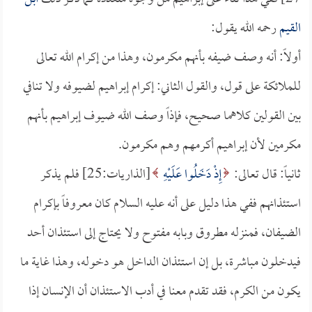
القيم
رحمه الله يقول:
أولاً: أنه وصف ضيفه بأنهم مكرمون، وهذا من إكرام الله تعالى
للملائكة على قول، والقول الثاني: إكرام إبراهيم لضيوفه ولا تنافي
بين القولين كلاهما صحيح، فإذاً وصف الله ضيوف إبراهيم بأنهم
مكرمين لأن إبراهيم أكرمهم وهم مكرمون.
ثانياً: قال تعالى:
إِذْ دَخَلُوا عَلَيْهِ
[الذاريات:25] فلم يذكر
استئذانهم ففي هذا دليل على أنه عليه السلام كان معروفاً بإكرام
الضيفان، فمنزله مطروق وبابه مفتوح ولا يحتاج إلى استئذان أحد
فيدخلون مباشرة، بل إن استئذان الداخل هو دخوله، وهذا غاية ما
يكون من الكرم، فقد تقدم معنا في أدب الاستئذان أن الإنسان إذا