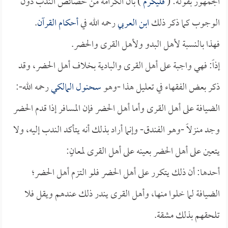
الجمهور بقوله: (
فليكرم
) بأن الكرامة من خصائص الندب دون
الوجوب كما ذكر ذلك
ابن العربي
رحمه الله في
أحكام القرآن
.
فهذا بالنسبة لأهل البدو ولأهل القرى والحضر.
إذاً: فهي واجبة على أهل القرى والبادية بخلاف أهل الحضر، وقد
ذكر بعض الفقهاء في تعليل هذا -وهو
سحنول المالكي
رحمه الله-:
الضيافة على أهل القرى وأما أهل الحضر فإن المسافر إذا قدم الحضر
وجد منزلاً -وهو الفندق- وإنما أراد بذلك أنه يتأكد الندب إليه، ولا
يتعين على أهل الحضر بعينه على أهل القرى لمعانٍ:
أحدها: أن ذلك يتكرر على أهل الحضر فلو التزم أهل الحضر؛
الضيافة لما خلوا منها، وأهل القرى يندر ذلك عندهم ويقل فلا
تلحقهم بذلك مشقة.