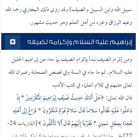
سبيل الله وابن السبيل والضيف) وقد روى ذلك
البخاري
رحمه الله
و
عبد الرزاق
وغيره من أهل العلم وهو حديث مشهور.
إبراهيم عليه السلام وإكرامه لضيفه
ومن إكرام الضيف نبدأ بإكرام الضيف بما جاء عن إبراهيم الخليل
عليه السلام.. ثم ما جاء في السنة وفي قصص الصحابة رضوان الله
تعالى عليهم في كلام العلماء في كتب الأدب.
قال الله تعالى:
هَلْ أَتَاكَ حَدِيثُ ضَيْفِ إِبْرَاهِيمَ الْمُكْرَمِينَ
*
إِذْ
دَخَلُوا عَلَيْهِ فَقَالُوا سَلاماً قَالَ سَلامٌ قَوْمٌ مُنكَرُونَ
*
فَرَاغَ إِلَى أَهْلِهِ
فَجَاءَ بِعِجْلٍ سَمِينٍ
*
فَقَرَّبَهُ إِلَيْهِمْ قَالَ أَلا تَأْكُلُونَ
[الذاريات:24-
27] ففي هذا ثناء على إبراهيم من وجوه متعددة كما ذكر ذلك
ابن