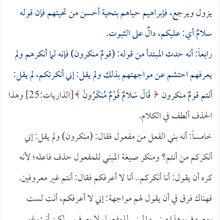
يزول ويرجع، فإبراهيم حياهم بتحية أحسن من تحيتهم فإن قوله
سلامٌ أي: عليكم، دالٌ على الثبوت.
رابعاً: أنه حدث المبتدأ من قوله: (قومٌ منكرون) فإنه لما أنكرهم ولم
يعرفهم احتشم عن مواجهتهم بذلك ولم يقل: إني أنكرتكم، لم يقل:
أنتم قومٌ منكرون
قَالَ سَلامٌ قَوْمٌ مُنكَرُونَ
[الذاريات:25] وهذا
الحذف ألطف في الكلام.
خامساً: أنه بني الفعل من مفعول فقال: (منكرون) ولم يقل: إني
أنكركم من أنتم؟ ومنكر صيغة المبني للمفعول حذف فاعله؛ لأنه
كره أن يقول: أنا أنكركم.. أنا لا أعرفكم فقال: أنتم غير معروفين.
فهناك فرق في أن يقول لهم مواجهة: إني لا أعرفكم، أنت لست
بمعروف، هذا مبني والمبني للمفعول لا يعرف .. لكن أنت غير