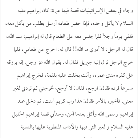
وجاء في بعض الإسرائيليات قصة فيها عبرة: كان إبراهيم عليه
السلام لا يأكل وحده، فإذا حضر طعامه أرسل يطلب من يأكل معه،
فلقي يوماً رجلاً فلما جلس معه على الطعام قال له إبراهيم: سم الله،
قال له الرجل: لا أدري ما الله!! قال له: اخرج عن طعامي، فلما
خرج الرجل نزل إليه جبريل فقال له: يقول الله عز وجل: إنه يرزقه
على كفره مدى عمره، وأنت بخلت عليه بلقمة، فخرج إبراهيم
مسرعاً فرده فقال: ارجع، فقال: لا أرجع، تخرجني ثم تردني لغير
معنى، فأخبره بالأمر فقال: هذا رب كريم آمنت، ثم دخل عند
إبراهيم وسمى الله وأكل بعدما آمن، وستأتي قصة إبراهيم الخليل
عليه السلام والعبر التي فيها والآداب المنطوية عليها بالنسبة