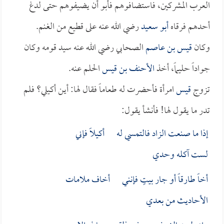
العرب المشركين، فاستضافوهم فأبو أن يضيفوهم حتى لدغ
أحدهم فرقاه
أبو سعيد
رضي الله عنه على قطيع من الغنم.
وكان
قيس بن عاصم
الصحابي رضي الله عنه سيد قومه وكان
جواداً حليماً، أخذ
الأحنف بن قيس
الحلم عنه.
تزوج
قيس
امرأة فأحضرت له طعاماً فقال لها: أين أكيلي؟ فلم
تدر ما يقول لها! فأنشأ يقول:
إذا ما صنعت الزاد فالتمسي له أكيلاً فإني
لست آكله وحدي
أخاً طارقاً أو جار بيتٍ فإنني أخاف ملامات
الأحاديث من بعدي