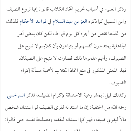
وذكر العلماء في أسباب تحريم اتخاذ الكلاب قالوا: إنها تروع الضيف
وابن السبيل كما ذكره
العز بن عبد السلام
في
قواعد الأحكام
فلذلك
من اتخذها نقص من أجره كل يوم قيراط، لكن كان بعض أهل
الجاهلية يمتدحون أنفسهم أو يتباهون بأن كلابهم لا تنبح على
الضيوف، وأنهم علموها ذلك فصارت لا تنبح على الضيفان.
فهذا المعنى المذكور في منع اتخاذ الكلاب لأهمية مسألة إكرام
الضيوف.
وكذلك قيل: بمشروعية الاستدانة لإكرام الضيف، فذكر
السرخسي
رحمه الله من الحنفية: إن ما استدانه لقرى الضيف لو استدان شخص
مالاً ليقري ضيفه، فهو كما استدانه لنفقته ومصلحة نفسه حتى قالوا: