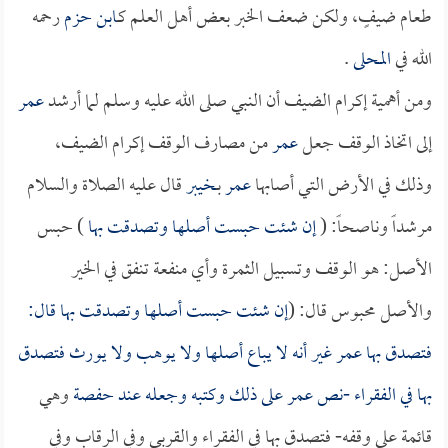
طعام ضيفٍ، ولكن ضعف الخبر بعض أهل العلم كـ
ابن حزم
رحمه
الله في
المحلى
.
ومن أهمية إكرام الضيف أن النبي صلى الله عليه وسلم لما أرشد
عمر
إلى اتخاذ الوقف جعل
عمر
من مصارف الوقف إكرام الضيف،
وذلك في الأرض التي أصابها
عمر
بـ
خيبر
قال عليه الصلاة والسلام
مرشداً وناصحاً: (
إن شئت حبست أصلها وتصدقت بها
) حبس
الأصل: هو الوقف وتسبيل الثمرة وأي منفعة تنفق في الخير
والأصل محبوس قال: (
إن شئت حبست أصلها وتصدقت بها قال:
فتصدق بها
عمر
غير أنه لا يباع أصلها ولا يوهب ولا يورث فتصدق
بها في الفقراء -نص
عمر
على ذلك وكتبه وجعله عند
حفصة
وهي
قائمة على وقفه- فتصدق بها في الفقراء والقربى وفي الرقاب وفي