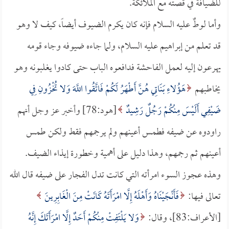
للضيافة في قصته مع الملائكة.
وأما لوطٌ عليه السلام فإنه كان يكرم الضيوف أيضاً، كيف لا وهو
قد تعلم من إبراهيم عليه السلام، ولما جاءه ضيوفه وجاء قومه
يهرعون إليه لعمل الفاحشة فدافعوه الباب حتى كادوا يغلبونه وهو
يخاطبهم
هَؤُلاءِ بَنَاتِي هُنَّ أَطْهَرُ لَكُمْ فَاتَّقُوا اللَّهَ وَلا تُخْزُونِ فِي
ضَيْفِي أَلَيْسَ مِنْكُمْ رَجُلٌ رَشِيدٌ
[هود:78] وأخبر عز وجل أنهم
راودوه عن ضيفه فطمس أعينهم ولم يرجمهم فقط ولكن طمس
أعينهم ثم رجمهم، وهذا دليل على أهمية وخطورة إيذاء الضيف.
وهذه عجوز السوء امرأته التي كانت تدل الفجار على ضيفه قال الله
تعالى فيها:
فَأَنْجَيْنَاهُ وَأَهْلَهُ إِلَّا امْرَأَتَهُ كَانَتْ مِنَ الْغَابِرِينَ
[الأعراف:83]، وقال:
وَلا يَلْتَفِتْ مِنْكُمْ أَحَدٌ إِلَّا امْرَأَتَكَ إِنَّهُ