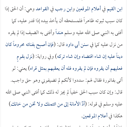
ابن القيم
في
أعلام الموقعين
و
ابن رجب
في
القواعد
وهي: أن الحق إذا
كان سبب ثبوته ظاهراً فلمستحقه أن يأخذ بيده إذا قدر عليه، كما
أفتى به النبي صلى الله عليه وسلم
هنداً
وأفتى به الضيف إذا لم يقره
من نزل عليه كما في
سنن أبي داود
قال: (
فإن أصبح بفنائه محروماً كان
ديناً عليه إن شاء اقتضاه وإن شاء تركه
) وفي رواية: (
نزل بقومٍ
فعليهم أن يقروه فإن لم يقروه فله أن يعقبهم بمثل قراه
) يعني: لو
أتى بفاتورة فقال لهم: سددوا لأنكم لم تضيفوني وهو حق واجب.
قال: وإن كان سبب الحق خفياً لم يجز له ذلك كما أفتى النبي صلى الله
عليه وسلم في قوله: (
أدِّ الأمانة إلى من ائتمنك ولا تخن من خانك
)
هكذا في
أعلام الموقعين
.