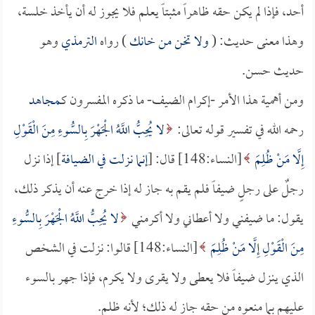
أحد، فإذا لم يكن حقه ظاهراً مثبتاً يعلم فلا يجوز له أن يأخذ خلسة،
وهذا معنى حديث: (
ولا تخن من خانك
) رواه
الترمذي
وهو
حديث حسن.
ومن أهمية هذا الأمر -إكرام الضيف- ما ذكره المفسرون كـ
مجاهد
رحمه الله في تفسير قوله تعالى:
لا يُحِبُّ اللَّهُ الْجَهْرَ بِالسُّوءِ مِنَ الْقَوْلِ
إِلَّا مَنْ ظُلِمَ
[النساء:148] قال: [
إنما نزلت في الضيافة
] إذا نزل
رجلٌ على رجلٍ ضيفاً فلم يقم به جاز له إذا خرج عنه أن يذكر ذلك،
يقول: ما ضيفني ولا أعطاني ولا أكرمني
لا يُحِبُّ اللَّهُ الْجَهْرَ بِالسُّوءِ
مِنَ الْقَوْلِ إِلَّا مَنْ ظُلِمَ
[النساء:148] قالوا: نزلت في الشخص
الذي ينزل ضيفاً فلا يعطى ولا يقرى ولا يكرم، فإذا جهر بالسوء
عليهم بما منعوه من حقه جاز له ذلك؛ لأنه ظلم.