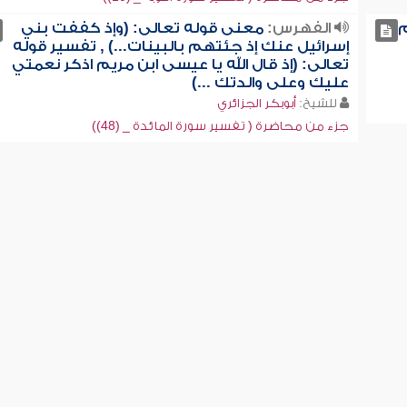
م
الفهرس:
معنى قوله تعالى: (وإذ كففت بني
إسرائيل عنك إذ جئتهم بالبينات...) , تفسير قوله
تعالى: (إذ قال الله يا عيسى ابن مريم اذكر نعمتي
عليك وعلى والدتك ...)
للشيخ:
أبوبكر الجزائري
جزء من محاضرة ( تفسير سورة المائدة _ (48))