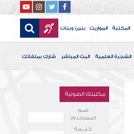
المكتبة
المواريث
بنين وبنات
الشجرة العلمية
البث المباشر
شارك بملفاتك
مكتبتك الصوتية
اسم
المستخدم:
كـلـــمـة