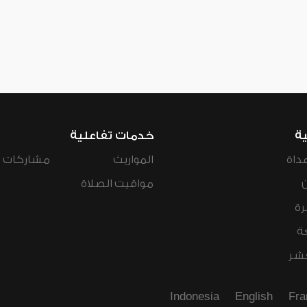
ية
خدمات تفاعلية
داة
المواريث
مشاركات ال
مواقيت الصلاة
رة
ة
عشر
Indonesia
English
Fra