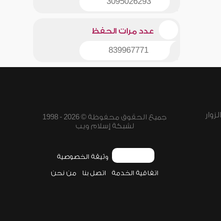
3095026293
عدد مرات الحفظ
839967771
زوار
جميع الحقوق محفوظة © 2026 - 1998
لشبكة إسلام ويب
وثيقة الخصوصية
اتفاقية الخدمة
اتصل بنا
من نحن