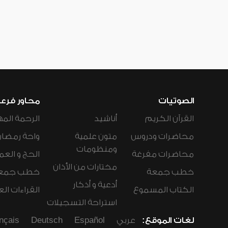
الصوتيات
محاور فرع
القرآن الكريم
أناشيد
الرحمة المه
محاضرات ودروس
متون علمية
واحة رمضان
ومنظومات
محاضرات مفرغة
الحج و العم
مختارات من الأذان
خطب جمعة
خطب جمع
أدعية و أذكار
الكتاب المسموع
القراءات ال
استراحة التسجيلات
لغات الموقع:
عربي
Español
Deutsch
nçais