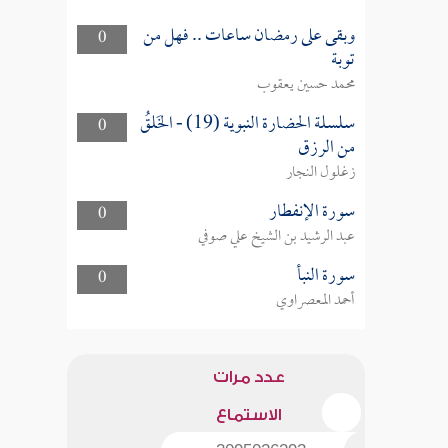
وبقى على رمضان ساعات .. فهل من
0
توبة
محمد حسين يعقوب
سلسلة الحضارة النبوية (19) - الخَلقُ
0
من الرزق
زغلول النجار
سورة الإنفطار
0
عبد الرشيد بن الشيخ علي صوفي
سورة النبأ
0
أحمد المعصراوي
عدد مرات
الاستماع