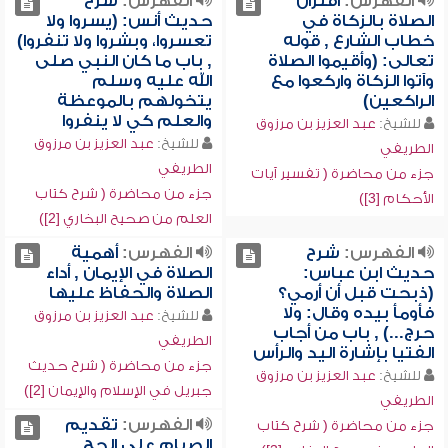
الفهرس:
اقتران
الفهرس:
شرح
الصلاة بالزكاة في
حديث أنس: (يسروا ولا
خطاب الشارع , قوله
تعسروا، وبشروا ولا تنفروا)
تعالى: (وأقيموا الصلاة
, باب ما كان النبي صلى
وآتوا الزكاة واركعوا مع
الله عليه وسلم
الراكعين)
يتخولهم بالموعظة
والعلم كي لا ينفروا
للشيخ:
عبد العزيز بن مرزوق
للشيخ:
عبد العزيز بن مرزوق
الطريفي
الطريفي
جزء من محاضرة ( تفسير آيات
جزء من محاضرة ( شرح كتاب
الأحكام [3])
العلم من صحيح البخاري [2])
الفهرس:
شرح
الفهرس:
أهمية
حديث ابن عباس:
الصلاة في الإيمان , أداء
(ذبحت قبل أن أرمي؟
الصلاة والحفاظ عليها
فأومأ بيده وقال: ولا
للشيخ:
عبد العزيز بن مرزوق
حرج...) , باب من أجاب
الطريفي
الفتيا بإشارة اليد والرأس
جزء من محاضرة ( شرح حديث
للشيخ:
عبد العزيز بن مرزوق
جبريل في الإسلام والإيمان [2])
الطريفي
الفهرس:
تقديم
جزء من محاضرة ( شرح كتاب
الصيام على الحج ,