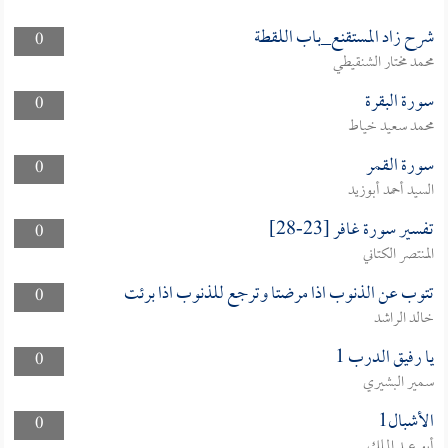
شرح زاد المستقنع_باب اللقطة
0
محمد مختار الشنقيطي
سورة البقرة
0
محمد سعيد خياط
سورة القمر
0
السيد أحمد أبوزيد
تفسير سورة غافر [23-28]
0
المنتصر الكتاني
تتوب عن الذنوب اذا مرضتا وترجع للذنوب اذا برئت
0
خالد الراشد
يا رفيق الدرب 1
0
سمير البشيري
الأشبال1
0
أبو عبد الملك