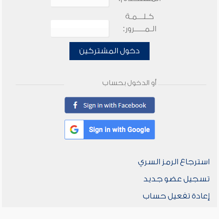
كـلـــمـة
الـمـــــرور:
دخول المشتركين
أو الدخول بحساب
استرجاع الرمز السري
تسجيل عضو جديد
إعادة تفعيل حساب