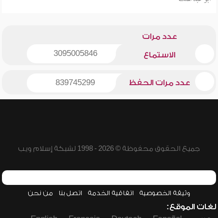
عدد مرات
3095005846
الاستماع
عدد مرات الحفظ
839745299
جميع الحقوق محفوظة © 2026 - 1998 لشبكة إسلام ويب
وثيقة الخصوصية
اتفاقية الخدمة
اتصل بنا
من نحن
لغات الموقع: