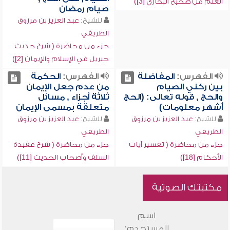
العلم من صحيح البخاري [3])
صيام رمضان
للشيخ:
عبد العزيز بن مرزوق
الطريفي
جزء من محاضرة ( شرح حديث
جبريل في الإسلام والإيمان [2])
الفهرس:
المفاضلة
الفهرس:
الحكمة
بين ركني الصيام
من عدم جعل الإيمان
والحج , قوله تعالى: (الحج
ثلاثة أجزاء , مسائل
أشهر معلومات)
متعلقة بمسمى الإيمان
للشيخ:
عبد العزيز بن مرزوق
للشيخ:
عبد العزيز بن مرزوق
الطريفي
الطريفي
جزء من محاضرة ( تفسير آيات
جزء من محاضرة ( شرح عقيدة
الأحكام [18])
السلف وأصحاب الحديث [11])
مكتبتك الصوتية
اسم
المستخدم: