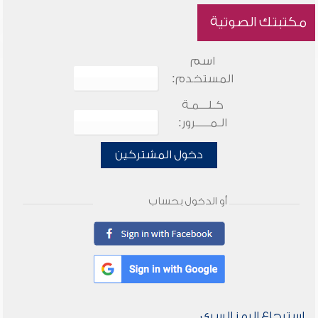
مكتبتك الصوتية
اسم
المستخدم:
كـلـــمـة
الـمـــــرور:
دخول المشتركين
أو الدخول بحساب
استرجاع الرمز السري