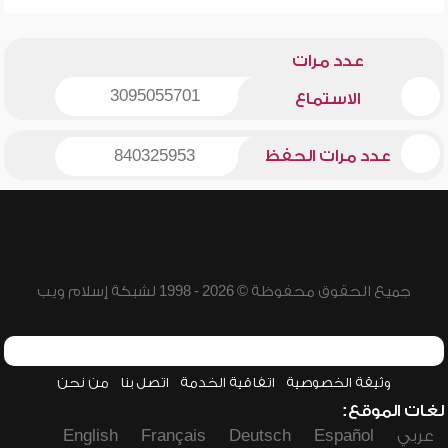
عدد مرات
3095055701
الاستماع
عدد مرات الحفظ
840325953
جميع الحقوق محفوظة © 2026 - 1998 لشبكة إسلام ويب
وثيقة الخصوصية
اتفاقية الخدمة
اتصل بنا
من نحن
لغات الموقع:
عربي
Español
Deutsch
Français
English