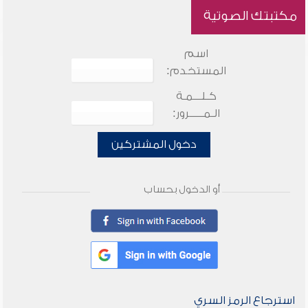
مكتبتك الصوتية
اسم
المستخدم:
كـلـــمـة
الـمـــــرور:
دخول المشتركين
أو الدخول بحساب
استرجاع الرمز السري