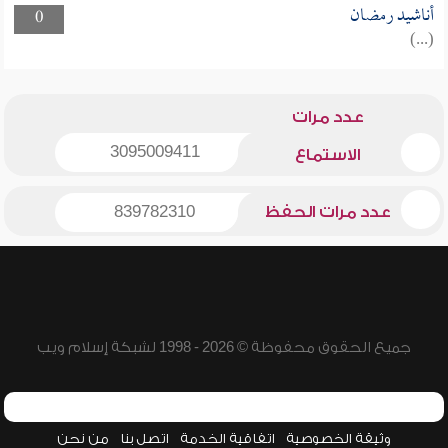
أناشيد رمضان
0
(...)
عدد مرات
3095009411
الاستماع
عدد مرات الحفظ
839782310
جميع الحقوق محفوظة © 2026 - 1998 لشبكة إسلام ويب
وثيقة الخصوصية
اتفاقية الخدمة
اتصل بنا
من نحن