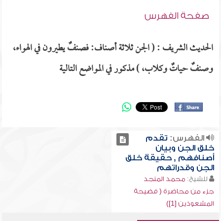
صفحة الفهرس
الحديث الشريف : ( الجن ثلاثة أصناف: فصنفٌ يطيرون في الهواء،
وصنفٌ حياتٌ وكلاب، ) مذكور في المواضع التالية
الفهرس:
تقدم
خلق الجن وبيان
أصنافهم , حقيقة خلق
الجن وقدراتهم
للشيخ:
محمد المنجد
جزء من محاضرة ( فضيحة
المشعوذين [1])