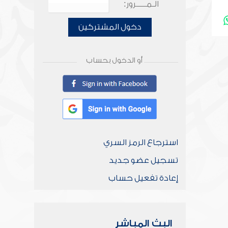
الـمـــــرور:
دخول المشتركين
أو الدخول بحساب
استرجاع الرمز السري
تسجيل عضو جديد
إعادة تفعيل حساب
البث المباشر