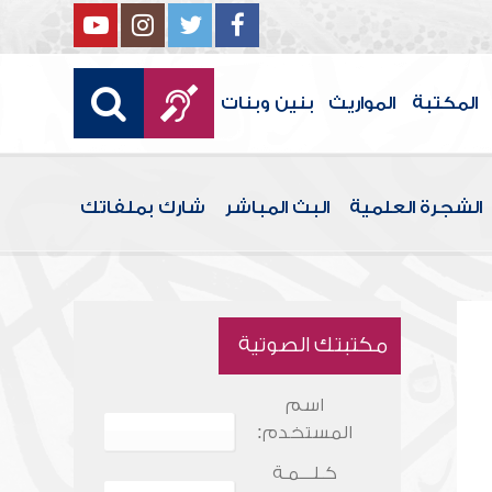
المكتبة
المواريث
بنين وبنات
الشجرة العلمية
البث المباشر
شارك بملفاتك
مكتبتك الصوتية
اسم
المستخدم:
كـلـــمـة