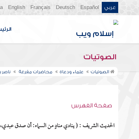
عربي
Español
Deutsch
Français
English
ia
الرئي
الصوتيات
الصوتيات
علماء ودعاة
محاضرات مفرغة
ناصر 
صفحة الفهرس
الحديث الشريف : ( ينادي منادٍ من السماء: أن صدق عبدي، فأ