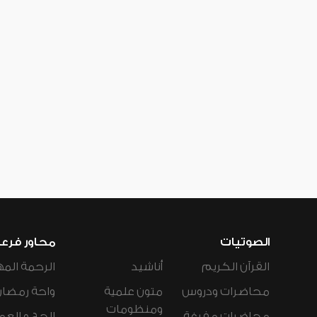
الصوتيات
محاور فرع
القرآن الكريم
أناشيد
الرحمة المه
محاضرات ودروس
متون علمية
واحة رمضان
ومنظومات
محاضرات مفرغة
الحج و العم