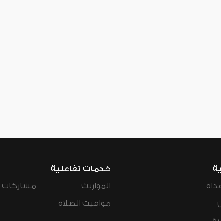
ية
خدمات تفاعلية
داة
المواريث
مشاركات ال
مواقيت الصلاة
رة