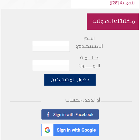
التدمرية [28])
مكتبتك الصوتية
اسم
المستخدم:
كـلـــمـة
الـمـــــرور:
دخول المشتركين
أو الدخول بحساب