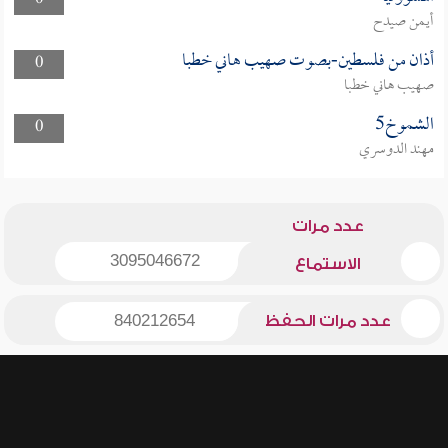
0
أيمن صيدح
أذان من فلسطين-بصوت صهيب هاني خطبا
0
صهيب هاني خطبا
الشموخ5
0
مهند الدوسري
عدد مرات
3095046672
الاستماع
عدد مرات الحفظ
840212654