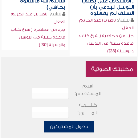
, الاستدلال على بطلان
سألتم الله فاسألوه
التوسل البدعي بأن
بجاهي)
السلف لم يفعلوه
للشيخ:
ناصر بن عبد الكريم
للشيخ:
ناصر بن عبد الكريم
العقل
العقل
جزء من محاضرة ( شرح كتاب
جزء من محاضرة ( شرح كتاب
قاعدة جليلة في التوسل
قاعدة جليلة في التوسل
والوسيلة [30])
والوسيلة [28])
مكتبتك الصوتية
اسم
المستخدم:
كـلـــمـة
الـمـــــرور:
دخول المشتركين