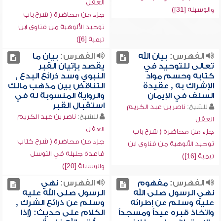
العقل
والوسيلة [31])
جزء من محاضرة ( شرح باب
توحيد الألوهية من فتاوى ابن
تيمية [6])
الفهرس:
بيان الله
الفهرس:
بيان ما
تعالى للتوحيد في
يقصد بإتيان القبر
كتابه وحسم مواد
النبوي وسد ذرائع البدع ,
الإشراك به , عقيدة
التناقض بين مذهب مالك
السلف في الإيمان
والرواية المنسوبة له في
استقبال القبر
للشيخ:
ناصر بن عبد الكريم
للشيخ:
ناصر بن عبد الكريم
العقل
العقل
جزء من محاضرة ( شرح باب
جزء من محاضرة ( شرح كتاب
توحيد الألوهية من فتاوى ابن
قاعدة جليلة في التوسل
تيمية [16])
والوسيلة [20])
الفهرس:
مفهوم
الفهرس:
نهي
نهي الرسول صلى الله
الرسول صلى الله عليه
عليه وسلم عن إطرائه
وسلم عن ذرائع الشرك ,
واتخاذ قبره عيداً ومسجداً
الكلام على حديث: (إذا