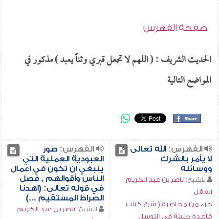
صفحة الفهرس
الحديث الشريف : ( اللهم لا تجعل قبري وثناً يعبد ) مذكور في
المواضع التالية
الفهرس:
الله تعالى
الفهرس:
صور
لا يأمر بالشرك
العبودية العملية التي
ووسائله
ينبغي أن تكون في أعمال
الناس وأقوالهم , فصل
للشيخ:
ناصر بن عبد الكريم
في قوله تعالى: (اهدنا
العقل
الصراط المستقيم ...)
جزء من محاضرة ( شرح كتاب
للشيخ:
ناصر بن عبد الكريم
قاعدة جليلة في التوسل