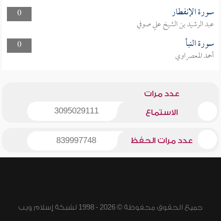
سورة الإنفطار
0
عبد الرشيد بن الشيخ علي صوفي
سورة النبأ
0
أحمد المعصراوي
عدد مرات
3095029111
الاستماع
عدد مرات الحفظ
839997748
جميع الحقوق محفوظة © 2026 - 1998 لشبكة إسلام ويب