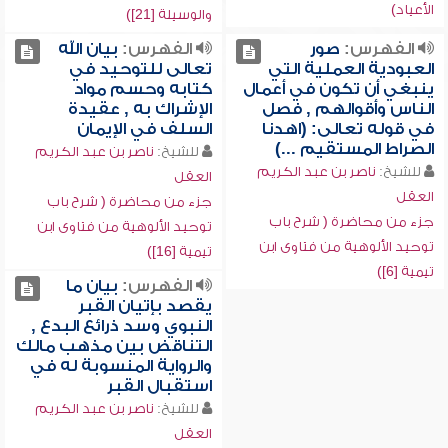
الأعياد)
والوسيلة [21])
الفهرس:
صور
الفهرس:
بيان الله
العبودية العملية التي
تعالى للتوحيد في
ينبغي أن تكون في أعمال
كتابه وحسم مواد
الناس وأقوالهم , فصل
الإشراك به , عقيدة
في قوله تعالى: (اهدنا
السلف في الإيمان
الصراط المستقيم ...)
للشيخ:
ناصر بن عبد الكريم
للشيخ:
ناصر بن عبد الكريم
العقل
العقل
جزء من محاضرة ( شرح باب
جزء من محاضرة ( شرح باب
توحيد الألوهية من فتاوى ابن
توحيد الألوهية من فتاوى ابن
تيمية [16])
تيمية [6])
الفهرس:
بيان ما
يقصد بإتيان القبر
النبوي وسد ذرائع البدع ,
التناقض بين مذهب مالك
والرواية المنسوبة له في
استقبال القبر
للشيخ:
ناصر بن عبد الكريم
العقل