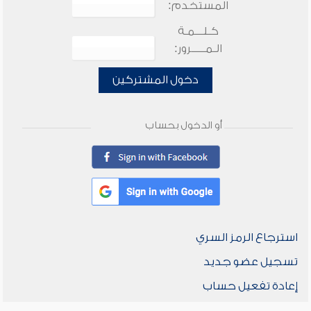
المستخدم:
كـلـــمـة
الـمـــــرور:
دخول المشتركين
أو الدخول بحساب
استرجاع الرمز السري
تسجيل عضو جديد
إعادة تفعيل حساب