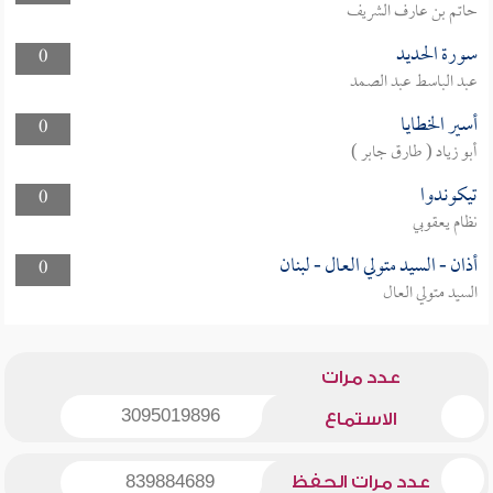
حاتم بن عارف الشريف
سورة الحديد
0
عبد الباسط عبد الصمد
أسير الخطايا
0
أبو زياد ( طارق جابر )
تيكوندوا
0
نظام يعقوبي
أذان - السيد متولي العال - لبنان
0
السيد متولي العال
عدد مرات
3095019896
الاستماع
عدد مرات الحفظ
839884689