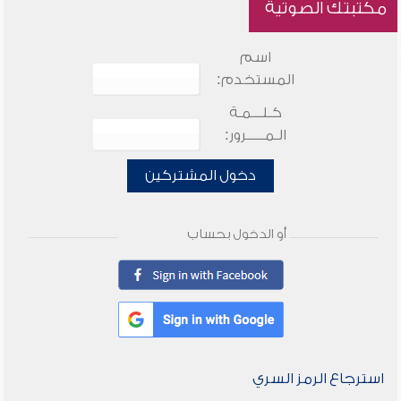
مكتبتك الصوتية
اسم
المستخدم:
كـلـــمـة
الـمـــــرور:
دخول المشتركين
أو الدخول بحساب
استرجاع الرمز السري