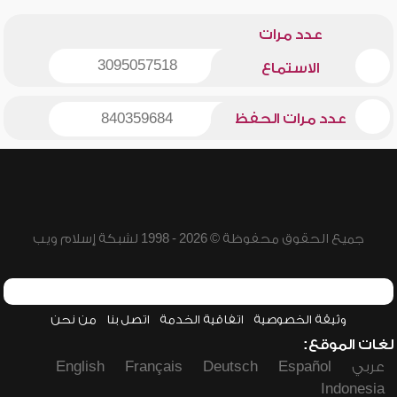
عدد مرات
3095057518
الاستماع
عدد مرات الحفظ
840359684
جميع الحقوق محفوظة © 2026 - 1998 لشبكة إسلام ويب
وثيقة الخصوصية
اتفاقية الخدمة
اتصل بنا
من نحن
لغات الموقع:
عربي
Español
Deutsch
Français
English
Indonesia