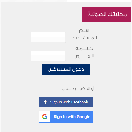
مكتبتك الصوتية
اسم
المستخدم:
كـلـــمـة
الـمـــــرور:
دخول المشتركين
أو الدخول بحساب