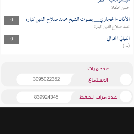
عبدالوهاب – قطر
حسن خلفان
الأذان -الحجازي__ بصوت الشيخ محمد صلاح الدين كبارة
0
محمد صلاح الدين كبارة
الليالي الخوالي
0
(...)
عدد مرات
3095022352
الاستماع
عدد مرات الحفظ
839924345