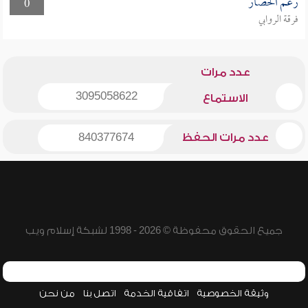
رغم الحصار
0
فرقة الروابي
عدد مرات
3095058622
الاستماع
عدد مرات الحفظ
840377674
جميع الحقوق محفوظة © 2026 - 1998 لشبكة إسلام ويب
وثيقة الخصوصية
اتفاقية الخدمة
اتصل بنا
من نحن