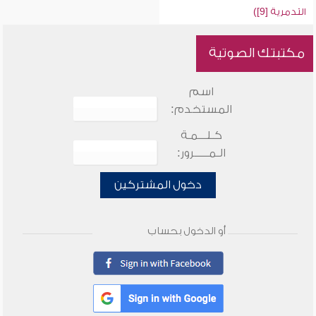
التدمرية [9])
مكتبتك الصوتية
اسم
المستخدم:
كـلـــمـة
الـمـــــرور:
دخول المشتركين
أو الدخول بحساب