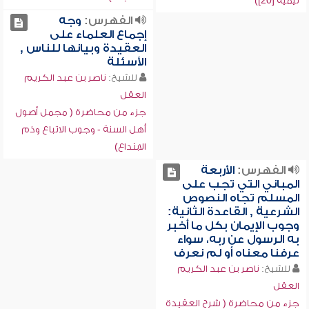
تيمية [20])
الفهرس:
وجه
إجماع العلماء على
العقيدة وبيانها للناس ,
الأسئلة
للشيخ:
ناصر بن عبد الكريم
العقل
جزء من محاضرة ( مجمل أصول
أهل السنة - وجوب الاتباع وذم
الابتداع)
الفهرس:
الأربعة
المباني التي تجب على
المسلم تجاه النصوص
الشرعية , القاعدة الثانية:
وجوب الإيمان بكل ما أخبر
به الرسول عن ربه، سواء
عرفنا معناه أو لم نعرف
للشيخ:
ناصر بن عبد الكريم
العقل
جزء من محاضرة ( شرح العقيدة