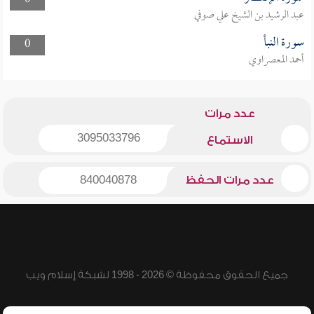
0
عبد الرشيد بن الشيخ علي صوفي
سورة النبأ
0
أحمد المعصراوي
عدد مرات
3095033796
الاستماع
عدد مرات الحفظ
840040878
جميع الحقوق محفوظة © 2026 - 1998 لشبكة إسلام ويب