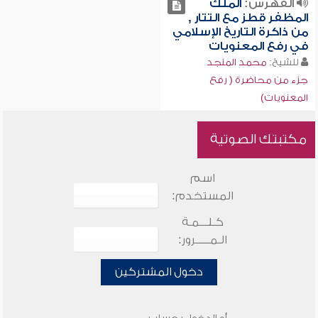
الفهرس:
الملك
المظفر قطز مع التتار ,
من ذاكرة التاريخ الإسلامي
في رفع المعنويات
للشيخ:
محمد المنجد
جزء من محاضرة ( رفع
المعنويات)
مكتبتك الصوتية
اسم
المستخدم:
كـلـــمـة
الـمـــــرور:
دخول المشتركين