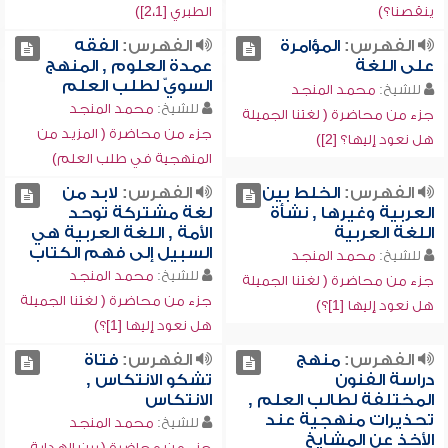
ينقصنا؟)
الطبري [2،1])
الفهرس:
المؤامرة
الفهرس:
الفقه
على اللغة
عمدة العلوم , المنهج
السويّ لطلب العلم
للشيخ:
محمد المنجد
للشيخ:
محمد المنجد
جزء من محاضرة ( لغتنا الجميلة
جزء من محاضرة ( المزيد من
هل نعود إليها؟ [2])
المنهجية في طلب العلم)
الفهرس:
الخلط بين
الفهرس:
لابد من
العربية وغيرها , نشأة
لغة مشتركة توحد
اللغة العربية
الأمة , اللغة العربية هي
السبيل إلى فهم الكتاب
للشيخ:
محمد المنجد
للشيخ:
محمد المنجد
جزء من محاضرة ( لغتنا الجميلة
جزء من محاضرة ( لغتنا الجميلة
هل نعود إليها [1]؟)
هل نعود إليها [1]؟)
الفهرس:
منهج
الفهرس:
فتاة
دراسة الفنون
تشكو الانتكاس ,
المختلفة لطالب العلم ,
الانتكاس
تحذيرات منهجية عند
للشيخ:
محمد المنجد
الأخذ عن المشايخ
جزء من محاضرة ( بين الهداية