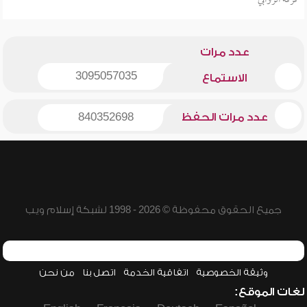
فرقة الروابي
عدد مرات
3095057035
الاستماع
عدد مرات الحفظ
840352698
جميع الحقوق محفوظة © 2026 - 1998 لشبكة إسلام ويب
وثيقة الخصوصية
اتفاقية الخدمة
اتصل بنا
من نحن
لغات الموقع: