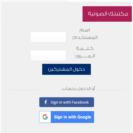
مكتبتك الصوتية
اسم
المستخدم:
كـلـــمـة
الـمـــــرور:
دخول المشتركين
أو الدخول بحساب