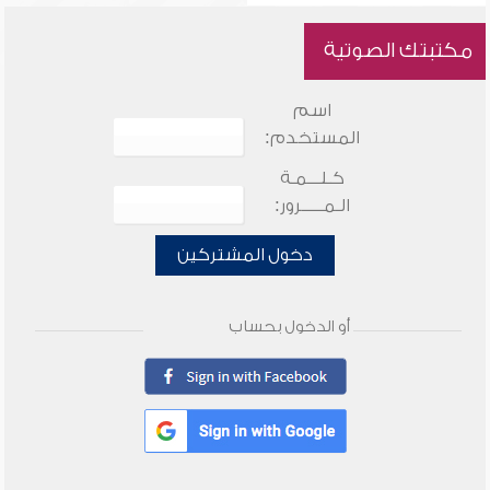
مكتبتك الصوتية
اسم
المستخدم:
كـلـــمـة
الـمـــــرور:
دخول المشتركين
أو الدخول بحساب