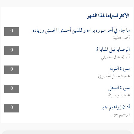
الأكثر استماعا لهذا الشهر
ما جاء في آخر سورة براءة و للذين أحسنوا الحسنى وزيادة
0
أحمد حطيبة
الوصايا قبل المنايا 3
0
أبو إسحاق الحويني
سورة التوبة
0
محمود خليل الحصري
سورة النحل
0
محمد أبو سنينة
أذان إبراهيم جبر
0
إبراهيم جبر