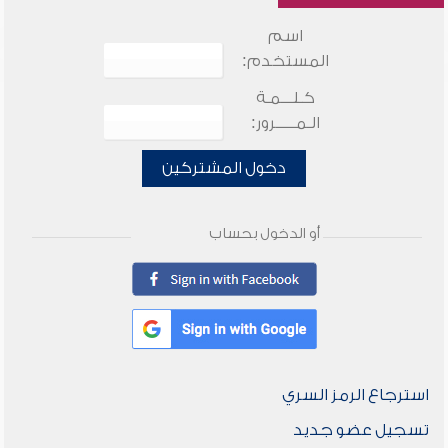
اسم
المستخدم:
كـلـــمـة
الـمـــــرور:
دخول المشتركين
أو الدخول بحساب
استرجاع الرمز السري
تسجيل عضو جديد