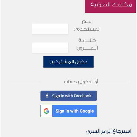
مكتبتك الصوتية
اسم
المستخدم:
كـلـــمـة
الـمـــــرور:
دخول المشتركين
أو الدخول بحساب
استرجاع الرمز السري