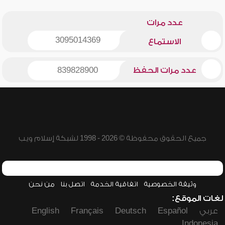
عدد مرات
3095014369
الاستماع
عدد مرات الحفظ
839828900
جميع الحقوق محفوظة © 2026 - 1998 لشبكة إسلام ويب
وثيقة الخصوصية
اتفاقية الخدمة
اتصل بنا
من نحن
لغات الموقع:
عربي
Español
Deutsch
Français
English
Indonesia