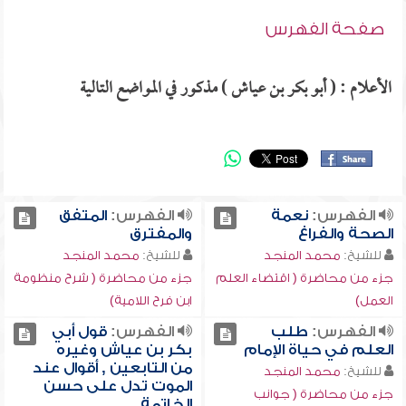
صفحة الفهرس
الأعلام : ( أبو بكر بن عياش ) مذكور في المواضع التالية
الفهرس:
نعمة
الفهرس:
المتفق
الصحة والفراغ
والمفترق
للشيخ:
محمد المنجد
للشيخ:
محمد المنجد
جزء من محاضرة ( اقتضاء العلم
جزء من محاضرة ( شرح منظومة
العمل)
ابن فرح اللامية)
الفهرس:
طلب
الفهرس:
قول أبي
العلم في حياة الإمام
بكر بن عياش وغيره
من التابعين , أقوال عند
للشيخ:
محمد المنجد
الموت تدل على حسن
جزء من محاضرة ( جوانب
الخاتمة