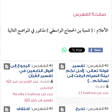
صفحة الفهرس
الأعلام : ( شعبة بن الحجاج الواسطي ) مذكور في المواضع التالية
الفهرس:
تفسير
الفهرس:
الرجوع إلى
قوله تعالى: (أحل لكم
أقوال التابعين في
ليلة الصيام الرفث إلى
تفسير القرآن
نسائكم...)
للشيخ:
عبد العزيز بن عبد الله
للشيخ:
الراجحي
جزء من محاضرة ( )
جزء من محاضرة ( مقدمة
تفسير ابن كثير [2])
الفهرس:
تحرج
الفهرس:
اختلاف