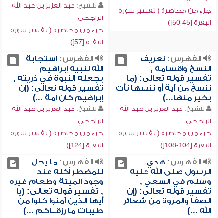
للشيخ:
عبد العزيز بن عبد الله
جزء من محاضرة ( تفسير سورة
الراجحي
البقرة [45-50])
جزء من محاضرة ( تفسير سورة
البقرة [57])
الفهرس:
تعريف
الفهرس:
استجابة
النسخ وأقسامه ,
الله لنبيه إبراهيم
تفسير قوله تعالى: (ما
بجعله النبوة في ذريته ,
ننسخ من آية أو ننسها نأت
تفسير قوله تعالى: (إن
بخير منها...)
إبراهيم كان أمة ...)
للشيخ:
عبد العزيز بن عبد الله
للشيخ:
عبد العزيز بن عبد الله
الراجحي
الراجحي
جزء من محاضرة ( تفسير سورة
جزء من محاضرة ( تفسير سورة
البقرة [104-108])
البقرة [124])
الفهرس:
هدي
الفهرس:
ما يحل
الرسول صلى الله عليه
للمضطر أكله عند
وسلم في السعي ,
وجود الميتة وطعام غيره
تفسير قوله تعالى: (إن
, تفسير قوله تعالى: (يا
الصفا والمروة من شعائر
أيها الذين آمنوا كلوا من
الله ...)
طيبات ما رزقناكم ...)