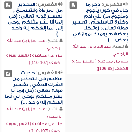
الفهرس:
ذكر ما
الفهرس:
التحذير
جاء في كون يأجوج
من المراءاة والتسميع ,
ومأجوج من بني آدم
تفسير قوله تعالى: (قل
وكثرة تناسلهم , تفسير
إنما أنا بشر مثلكم يوحى
قوله تعالى: (وتركنا
إلي أنما إلهكم إله واحد
بعضهم يومئذ يموج في
...)
بعض ...)
للشيخ:
عبد العزيز بن عبد الله
للشيخ:
عبد العزيز بن عبد الله
الراجحي
الراجحي
جزء من محاضرة ( تفسير سورة
جزء من محاضرة ( تفسير سورة
الكهف [107-110])
الكهف [99-106])
الفهرس:
حديث
عظيم في التحذير من
الشرك الخفي , تفسير
قوله تعالى: (قل إنما أنا
بشر مثلكم يوحى إلي أنما
إلهكم إله واحد ...)
للشيخ:
عبد العزيز بن عبد الله
الراجحي
جزء من محاضرة ( تفسير سورة
الكهف [107-110])