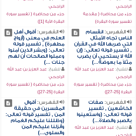
الراجحي
الراجحي
جزء من محاضرة ( مقدمة
جزء من محاضرة ( تفسير سورة
تفسير سورة البقرة)
البقرة الآية [1])
الفهرس:
انقسام
الفهرس:
أقوال أهل
الناس تجاه الأمثال
العلم في معنى (أزواج
التي ضربها الله في القرآن
مطهرة) , تفسير قوله
, تفسير قوله تعالى: (إن
تعالى: (وبشر الذين آمنوا
الله لا يستحيي أن يضرب
وعملوا الصالحات أن لهم
مثلاً ما بعوضة...)
جنات ...)
للشيخ:
عبد العزيز بن عبد الله
للشيخ:
عبد العزيز بن عبد الله
الراجحي
الراجحي
جزء من محاضرة ( تفسير سورة
جزء من محاضرة ( تفسير سورة
البقرة [25-27])
البقرة [25-27])
الفهرس:
صفات
الفهرس:
أقوال
الخاشعين , تفسير
المفسرين في حقيقة
قوله تعالى: (واستعينوا
المن , تفسير قوله تعالى:
بالصبر والصلاة...)
(وظللنا عليكم الغمام
وأنزلنا عليكم المن
للشيخ:
عبد العزيز بن عبد الله
والسلوى...)
الراجحي