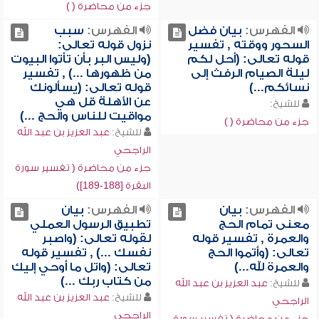
جزء من محاضرة ( )
الفهرس:
بيان فضل
الفهرس:
سبب
السحور ووقته , تفسير
نزول قوله تعالى:
قوله تعالى: (أحل لكم
(وليس البر بأن تأتوا البيوت
ليلة الصيام الرفث إلى
من ظهورها ...) , تفسير
نسائكم...)
قوله تعالى: (يسألونك
عن الأهلة قل هي
للشيخ:
مواقيت للناس والحج ...)
جزء من محاضرة ( )
للشيخ:
عبد العزيز بن عبد الله
الراجحي
جزء من محاضرة ( تفسير سورة
البقرة [188-189])
الفهرس:
بيان
الفهرس:
بيان
معنى تمام الحج
تطبيق الرسول العملي
والعمرة , تفسير قوله
لقوله تعالى: (واصبر
تعالى: (وأتموا الحج
نفسك ...) , تفسير قوله
والعمرة لله...)
تعالى: (واتل ما أوحي إليك
من كتاب ربك ...)
للشيخ:
عبد العزيز بن عبد الله
للشيخ:
عبد العزيز بن عبد الله
الراجحي
الراجحي
جزء من محاضرة ( تفسير سورة