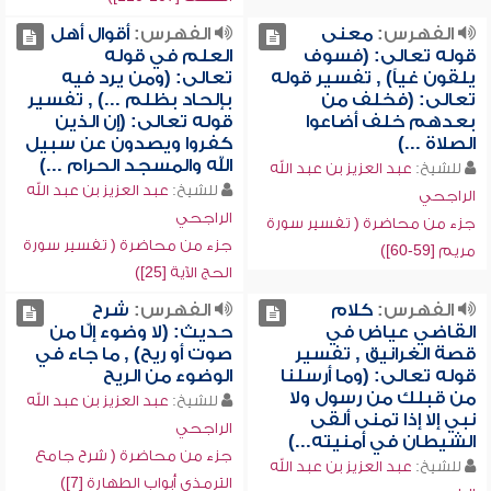
الفهرس:
معنى
الفهرس:
أقوال أهل
قوله تعالى: (فسوف
العلم في قوله
يلقون غياً) , تفسير قوله
تعالى: (ومن يرد فيه
تعالى: (فخلف من
بإلحاد بظلم ...) , تفسير
بعدهم خلف أضاعوا
قوله تعالى: (إن الذين
الصلاة ...)
كفروا ويصدون عن سبيل
الله والمسجد الحرام ...)
للشيخ:
عبد العزيز بن عبد الله
للشيخ:
عبد العزيز بن عبد الله
الراجحي
الراجحي
جزء من محاضرة ( تفسير سورة
جزء من محاضرة ( تفسير سورة
مريم [59-60])
الحج الآية [25])
الفهرس:
كلام
الفهرس:
شرح
القاضي عياض في
حديث: (لا وضوء إلّا من
قصة الغرانيق , تفسير
صوت أو ريح) , ما جاء في
قوله تعالى: (وما أرسلنا
الوضوء من الريح
من قبلك من رسول ولا
للشيخ:
عبد العزيز بن عبد الله
نبي إلا إذا تمنى ألقى
الراجحي
الشيطان في أمنيته...)
جزء من محاضرة ( شرح جامع
للشيخ:
عبد العزيز بن عبد الله
الترمذي أبواب الطهارة [7])