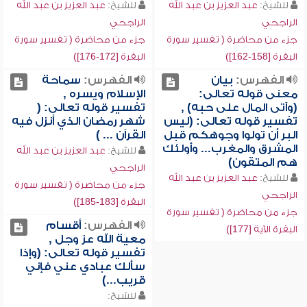
للشيخ:
عبد العزيز بن عبد الله
للشيخ:
عبد العزيز بن عبد الله
الراجحي
الراجحي
جزء من محاضرة ( تفسير سورة
جزء من محاضرة ( تفسير سورة
البقرة [158-162])
البقرة [172-176])
الفهرس:
بيان
الفهرس:
سماحة
معنى قوله تعالى:
الإسلام ويسره ,
(وآتى المال على حبه) ,
تفسير قوله تعالى: (
تفسير قوله تعالى: (ليس
شهر رمضان الذي أنزل فيه
البر أن تولوا وجوهكم قبل
القرآن ... )
المشرق والمغرب... وأولئك
للشيخ:
عبد العزيز بن عبد الله
هم المتقون)
الراجحي
للشيخ:
عبد العزيز بن عبد الله
جزء من محاضرة ( تفسير سورة
الراجحي
البقرة [183-185])
جزء من محاضرة ( تفسير سورة
الفهرس:
أقسام
البقرة الآية [177])
معية الله عز وجل ,
تفسير قوله تعالى: (وإذا
سألك عبادي عني فإني
قريب...)
للشيخ: