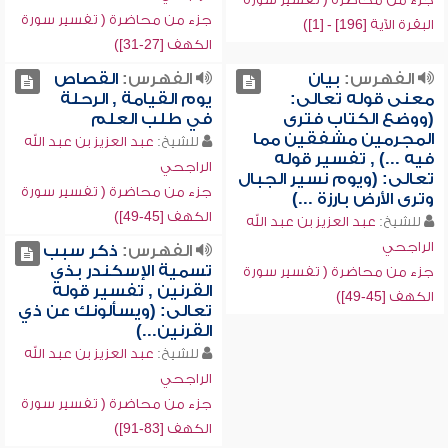
جزء من محاضرة ( تفسير سورة
البقرة الآية [196] - [1])
الكهف [27-31])
الفهرس:
بيان
الفهرس:
القصاص
معنى قوله تعالى:
يوم القيامة , الرحلة
(ووضع الكتاب فترى
في طلب العلم
المجرمين مشفقين مما
للشيخ:
عبد العزيز بن عبد الله
فيه ...) , تفسير قوله
الراجحي
تعالى: (ويوم نسير الجبال
جزء من محاضرة ( تفسير سورة
وترى الأرض بارزة ...)
الكهف [45-49])
للشيخ:
عبد العزيز بن عبد الله
الراجحي
الفهرس:
ذكر سبب
تسمية الإسكندر بذي
جزء من محاضرة ( تفسير سورة
القرنين , تفسير قوله
الكهف [45-49])
تعالى: (ويسألونك عن ذي
القرنين...)
للشيخ:
عبد العزيز بن عبد الله
الراجحي
جزء من محاضرة ( تفسير سورة
الكهف [83-91])