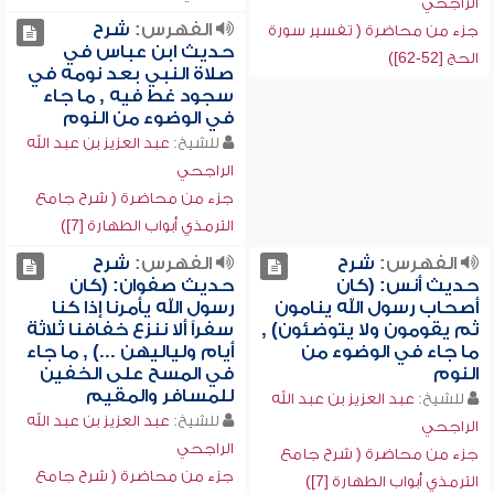
الراجحي
الفهرس:
شرح
جزء من محاضرة ( تفسير سورة
حديث ابن عباس في
الحج [52-62])
صلاة النبي بعد نومه في
سجود غط فيه , ما جاء
في الوضوء من النوم
للشيخ:
عبد العزيز بن عبد الله
الراجحي
جزء من محاضرة ( شرح جامع
الترمذي أبواب الطهارة [7])
الفهرس:
شرح
الفهرس:
شرح
حديث أنس: (كان
حديث صفوان: (كان
أصحاب رسول الله ينامون
رسول الله يأمرنا إذا كنا
ثم يقومون ولا يتوضئون) ,
سفراً ألا ننزع خفافنا ثلاثة
ما جاء في الوضوء من
أيام ولياليهن ...) , ما جاء
النوم
في المسح على الخفين
للمسافر والمقيم
للشيخ:
عبد العزيز بن عبد الله
للشيخ:
عبد العزيز بن عبد الله
الراجحي
الراجحي
جزء من محاضرة ( شرح جامع
جزء من محاضرة ( شرح جامع
الترمذي أبواب الطهارة [7])