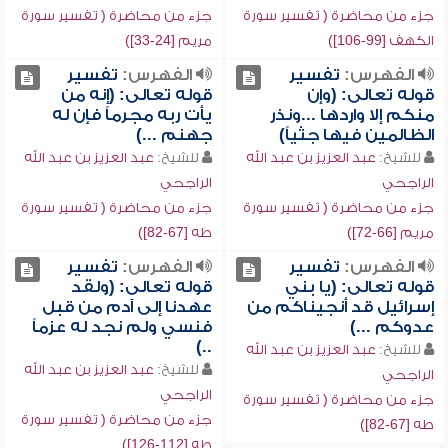
جزء من محاضرة ( تفسير سورة
جزء من محاضرة ( تفسير سورة
الكهف [99-106])
مريم [24-33])
الفهرس:
تفسير
الفهرس:
تفسير
قوله تعالى: (وإن
قوله تعالى: (إنه من
منكم إلا واردها ...ونذر
يأت ربه مجرماً فإن له
الظالمين فيها جثياً)
جهنم ...)
للشيخ:
عبد العزيز بن عبد الله
للشيخ:
عبد العزيز بن عبد الله
الراجحي
الراجحي
جزء من محاضرة ( تفسير سورة
جزء من محاضرة ( تفسير سورة
مريم [66-72])
طه [67-82])
الفهرس:
تفسير
الفهرس:
تفسير
قوله تعالى: (يا بني
قوله تعالى: (ولقد
إسرائيل قد أنجيناكم من
عهدنا إلى آدم من قبل
عدوكم ...)
فنسي ولم نجد له عزماً
..)
للشيخ:
عبد العزيز بن عبد الله
للشيخ:
عبد العزيز بن عبد الله
الراجحي
الراجحي
جزء من محاضرة ( تفسير سورة
جزء من محاضرة ( تفسير سورة
طه [67-82])
طه [112-126])