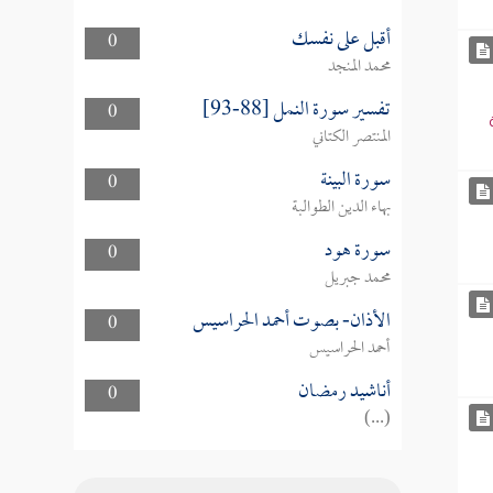
أقبل على نفسك
0
محمد المنجد
تفسير سورة النمل [88-93]
0
المنتصر الكتاني
سورة البينة
0
بهاء الدين الطوالبة
سورة هود
0
محمد جبريل
الأذان- بصوت أحمد الحراسيس
0
أحمد الحراسيس
أناشيد رمضان
0
(...)