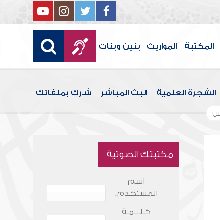
المكتبة
المواريث
بنين وبنات
الشجرة العلمية
البث المباشر
شارك بملفاتك
س
مكتبتك الصوتية
اسم
المستخدم:
كـلـــمـة