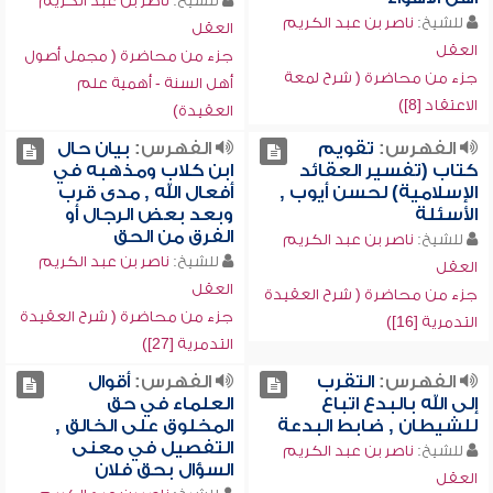
للشيخ:
ناصر بن عبد الكريم
للشيخ:
ناصر بن عبد الكريم
العقل
العقل
جزء من محاضرة ( مجمل أصول
جزء من محاضرة ( شرح لمعة
أهل السنة - أهمية علم
الاعتقاد [8])
العقيدة)
الفهرس:
تقويم
الفهرس:
بيان حال
كتاب (تفسير العقائد
ابن كلاب ومذهبه في
الإسلامية) لحسن أيوب ,
أفعال الله , مدى قرب
الأسئلة
وبعد بعض الرجال أو
الفرق من الحق
للشيخ:
ناصر بن عبد الكريم
للشيخ:
ناصر بن عبد الكريم
العقل
العقل
جزء من محاضرة ( شرح العقيدة
جزء من محاضرة ( شرح العقيدة
التدمرية [16])
التدمرية [27])
الفهرس:
التقرب
الفهرس:
أقوال
إلى الله بالبدع اتباع
العلماء في حق
للشيطان , ضابط البدعة
المخلوق على الخالق ,
التفصيل في معنى
للشيخ:
ناصر بن عبد الكريم
السؤال بحق فلان
العقل