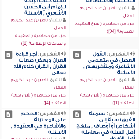
التكليف والاستطاعة
نسبة كتاب الإبانة
للإمام أبي الحسن
للشيخ:
ناصر بن عبد الكريم
الأشعري , الأسئلة
العقل
للشيخ:
ناصر بن عبد الكريم
جزء من محاضرة ( شرح العقيدة
العقل
الطحاوية [94])
جزء من محاضرة ( العقيدة
والحركات الإسلامية [2])
الفهرس:
القول
الفهرس:
أجر قراءة
الفصل في متقدمي
القرآن وبعض صفات
الأشاعرة ومتأخريهم ,
القرآن , القرآن كلام الله
الأسئلة
تعالى
للشيخ:
ناصر بن عبد الكريم
للشيخ:
ناصر بن عبد الكريم
العقل
العقل
جزء من محاضرة ( شرح لمعة
جزء من محاضرة ( شرح لمعة
الاعتقاد [1])
الاعتقاد [4])
الفهرس:
تسمية
الفهرس:
الحكم
الفرق نسبة إلى
على المعتزلة
أشخاص أو أوصاف , منهج
والأشاعرة في العقيدة ,
أهل السنة في معاملة
الأسئلة
أهل الأهواء