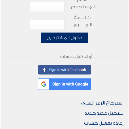
المستخدم:
كـلـــمـة
الـمـــــرور:
دخول المشتركين
أو الدخول بحساب
استرجاع الرمز السري
تسجيل عضو جديد
إعادة تفعيل حساب