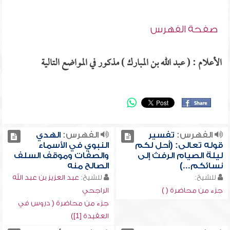
صفحة الفهرس
الأعلام : ( عبد الله بن المبارك ) مذكور في المواضع التالية
الفهرس:
تفسير
الفهرس:
الهدي
قوله تعالى: (أحل لكم
النبوي في الأسماء
ليلة الصيام الرفث إلى
والصفات وموقف السلف
نسائكم...)
الصالح منه
للشيخ:
للشيخ:
عبد العزيز بن عبد الله
جزء من محاضرة ( )
الراجحي
جزء من محاضرة ( دروس في
العقيدة [1])