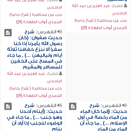
للشيخ:
عبد العزيز بن عبد الله
الراجحي
الراجحي
جزء من محاضرة ( شرح جامع
جزء من محاضرة ( شرح جامع
الترمذي أبواب الطهارة [9])
الترمذي أبواب الطهارة [9])
الفهرس:
شرح
حديث صفوان: (كان
رسول الله يأمرنا إذا كنا
سفراً ألا ننزع خفافنا ثلاثة
أيام ولياليهن ...) , ما جاء
في المسح على الخفين
للمسافر والمقيم
للشيخ:
عبد العزيز بن عبد الله
الراجحي
جزء من محاضرة ( شرح جامع
الترمذي أبواب الطهارة [9])
الفهرس:
شرح
الفهرس:
شرح
حديث: (إنما كان الماء
حديث: (أينام أحدنا
من الماء رخصة في أول
وهو جنب ...) , ما جاء في
الإسلام ...) , ما جاء أن
الوضوء للجنب إذا أراد أن
الماء من الماء
ينام