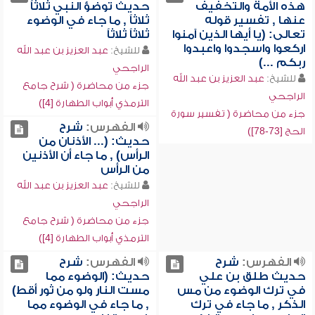
هذه الأمة والتخفيف
حديث توضؤ النبي ثلاثاً
عنها , تفسير قوله
ثلاثاً , ما جاء في الوضوء
تعالى: (يا أيها الذين آمنوا
ثلاثاً ثلاثاً
اركعوا واسجدوا واعبدوا
للشيخ:
عبد العزيز بن عبد الله
ربكم ...)
الراجحي
للشيخ:
عبد العزيز بن عبد الله
جزء من محاضرة ( شرح جامع
الراجحي
الترمذي أبواب الطهارة [4])
جزء من محاضرة ( تفسير سورة
الفهرس:
شرح
الحج [73-78])
حديث: (... الأذنان من
الرأس) , ما جاء أن الأذنين
من الرأس
للشيخ:
عبد العزيز بن عبد الله
الراجحي
جزء من محاضرة ( شرح جامع
الترمذي أبواب الطهارة [4])
الفهرس:
شرح
الفهرس:
شرح
حديث طلق بن علي
حديث: (الوضوء مما
في ترك الوضوء من مس
مست النار ولو من ثور أقط)
الذكر , ما جاء في ترك
, ما جاء في الوضوء مما