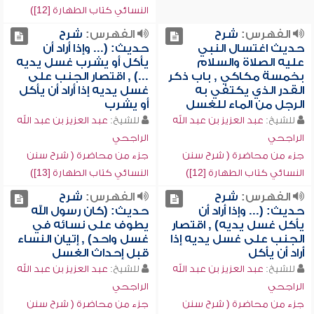
النسائي كتاب الطهارة [12])
الفهرس:
شرح
الفهرس:
شرح
حديث اغتسال النبي
حديث: (... وإذا أراد أن
عليه الصلاة والسلام
يأكل أو يشرب غسل يديه
بخمسة مكاكي , باب ذكر
...) , اقتصار الجنب على
القدر الذي يكتفي به
غسل يديه إذا أراد أن يأكل
الرجل من الماء للغسل
أو يشرب
للشيخ:
عبد العزيز بن عبد الله
للشيخ:
عبد العزيز بن عبد الله
الراجحي
الراجحي
جزء من محاضرة ( شرح سنن
جزء من محاضرة ( شرح سنن
النسائي كتاب الطهارة [12])
النسائي كتاب الطهارة [13])
الفهرس:
شرح
الفهرس:
شرح
حديث: (... وإذا أراد أن
حديث: (كان رسول الله
يأكل غسل يديه) , اقتصار
يطوف على نسائه في
الجنب على غسل يديه إذا
غسل واحد) , إتيان النساء
أراد أن يأكل
قبل إحداث الغسل
للشيخ:
عبد العزيز بن عبد الله
للشيخ:
عبد العزيز بن عبد الله
الراجحي
الراجحي
جزء من محاضرة ( شرح سنن
جزء من محاضرة ( شرح سنن