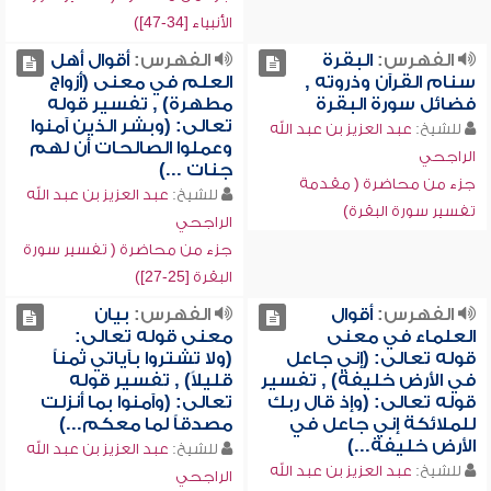
الأنبياء [34-47])
الفهرس:
البقرة
الفهرس:
أقوال أهل
سنام القرآن وذروته ,
العلم في معنى (أزواج
فضائل سورة البقرة
مطهرة) , تفسير قوله
تعالى: (وبشر الذين آمنوا
للشيخ:
عبد العزيز بن عبد الله
وعملوا الصالحات أن لهم
الراجحي
جنات ...)
جزء من محاضرة ( مقدمة
للشيخ:
عبد العزيز بن عبد الله
تفسير سورة البقرة)
الراجحي
جزء من محاضرة ( تفسير سورة
البقرة [25-27])
الفهرس:
أقوال
الفهرس:
بيان
العلماء في معنى
معنى قوله تعالى:
قوله تعالى: (إني جاعل
(ولا تشتروا بآياتي ثمناً
في الأرض خليفة) , تفسير
قليلاً) , تفسير قوله
قوله تعالى: (وإذ قال ربك
تعالى: (وآمنوا بما أنزلت
للملائكة إني جاعل في
مصدقاً لما معكم...)
الأرض خليفة...)
للشيخ:
عبد العزيز بن عبد الله
للشيخ:
عبد العزيز بن عبد الله
الراجحي