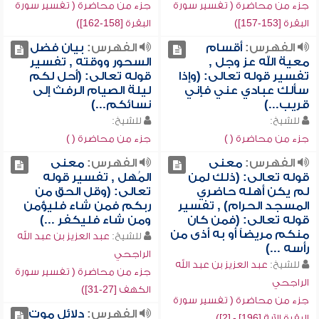
جزء من محاضرة ( تفسير سورة
جزء من محاضرة ( تفسير سورة
البقرة [153-157])
البقرة [158-162])
الفهرس:
أقسام
الفهرس:
بيان فضل
معية الله عز وجل ,
السحور ووقته , تفسير
تفسير قوله تعالى: (وإذا
قوله تعالى: (أحل لكم
سألك عبادي عني فإني
ليلة الصيام الرفث إلى
قريب...)
نسائكم...)
للشيخ:
للشيخ:
جزء من محاضرة ( )
جزء من محاضرة ( )
الفهرس:
معنى
الفهرس:
معنى
قوله تعالى: (ذلك لمن
المُهل , تفسير قوله
لم يكن أهله حاضري
تعالى: (وقل الحق من
المسجد الحرام) , تفسير
ربكم فمن شاء فليؤمن
قوله تعالى: (فمن كان
ومن شاء فليكفر ...)
منكم مريضاً أو به أذى من
للشيخ:
عبد العزيز بن عبد الله
رأسه ...)
الراجحي
للشيخ:
عبد العزيز بن عبد الله
جزء من محاضرة ( تفسير سورة
الراجحي
الكهف [27-31])
جزء من محاضرة ( تفسير سورة
الفهرس:
دلائل موت
البقرة الآية [196] - [2])