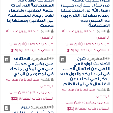
أخرى لحديث عائشة
الأحاديث الواردة في
في سؤال بنت أبي حبيش
المستحاضة التي أمرت
رسول الله عن استحاضتها
بجمع الصلاتين والغسل
وعدم طهرها , الفرق بين
لهما , جمع المستحاضة
دم الحيض ودم
بين الصلاتين وغسلها إذا
الاستحاضة
جمعت
للشيخ:
عبد العزيز بن عبد الله
للشيخ:
عبد العزيز بن عبد الله
الراجحي
الراجحي
جزء من محاضرة ( شرح سنن
جزء من محاضرة ( شرح سنن
النسائي كتاب الطهارة [19])
النسائي كتاب الطهارة [19])
الفهرس:
شرح
الفهرس:
الاختلاف
الأحاديث الواردة في
على بكير في حديث
النهي عن اغتسال الجنب
علي في المذي , ما جاء
في الماء الراكد والبول فيه
في الوضوء من المذي
, ذكر نهي الجنب عن
للشيخ:
عبد العزيز بن عبد الله
الاغتسال في الماء الدائم
الراجحي
للشيخ:
عبد العزيز بن عبد الله
جزء من محاضرة ( شرح سنن
الراجحي
النسائي كتاب الطهارة [22])
جزء من محاضرة ( شرح سنن
الفهرس:
شرح
النسائي كتاب الطهارة [21])
حديث ابن عباس الذي