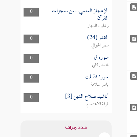
الإعجاز العلمي...من معجزات
0
القرآن
زغلول النجار
القدر (24)
0
سفر الحوالي
سورة ق
0
محمد ركابي
سورة فصّلت
0
ياسر سلامة
أناشيد صلاح الدين [3]
0
فرقة الاعتصام
عدد مرات