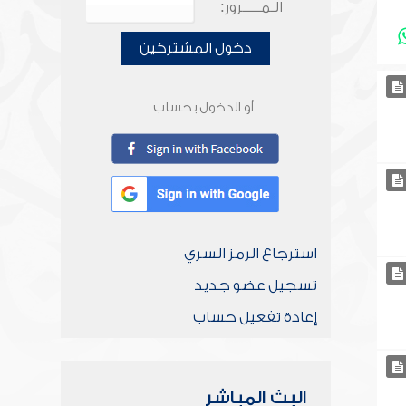
الـمـــــرور:
دخول المشتركين
أو الدخول بحساب
استرجاع الرمز السري
تسجيل عضو جديد
إعادة تفعيل حساب
البث المباشر