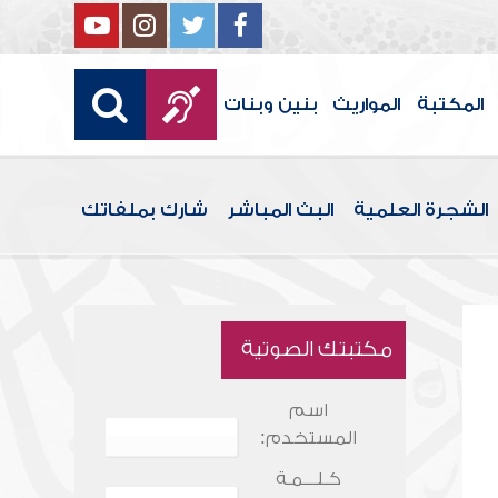
المكتبة
المواريث
بنين وبنات
الشجرة العلمية
البث المباشر
شارك بملفاتك
مكتبتك الصوتية
اسم
المستخدم:
كـلـــمـة