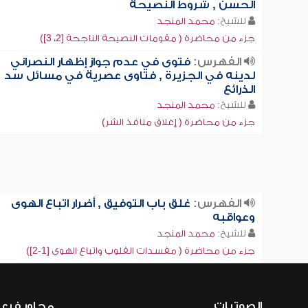
الحسن , شروط النصيحة
للشيخ:
محمد المنجد
جزء من محاضرة ( مقومات النصيحة الناجحة [2، 3])
الفهرس:
فتوى في عدم جواز إظهار النصراني
لدينه في الجزيرة , فتاوى عصرية في مسائل سد
الذرائع
للشيخ:
محمد المنجد
جزء من محاضرة ( إغلاق منافذ الشر)
الفهرس:
غلق باب التوفيق , أضرار اتباع الهوى
وعواقبه
للشيخ:
محمد المنجد
جزء من محاضرة ( مفسدات القلوب واتباع الهوى [1-2])
الصوتيات
محاور فرع