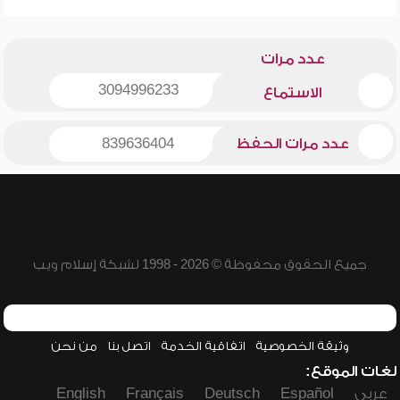
عدد مرات
3094996233
الاستماع
عدد مرات الحفظ
839636404
جميع الحقوق محفوظة © 2026 - 1998 لشبكة إسلام ويب
وثيقة الخصوصية
اتفاقية الخدمة
اتصل بنا
من نحن
لغات الموقع:
عربي
Español
Deutsch
Français
English