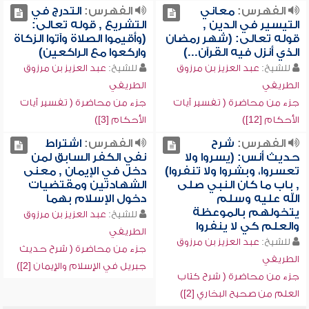
الفهرس:
معاني
الفهرس:
التدرج في
التيسير في الدين ,
التشريع , قوله تعالى:
قوله تعالى: (شهر رمضان
(وأقيموا الصلاة وآتوا الزكاة
الذي أنزل فيه القرآن...)
واركعوا مع الراكعين)
للشيخ:
عبد العزيز بن مرزوق
للشيخ:
عبد العزيز بن مرزوق
الطريفي
الطريفي
جزء من محاضرة ( تفسير آيات
جزء من محاضرة ( تفسير آيات
الأحكام [12])
الأحكام [3])
الفهرس:
شرح
الفهرس:
اشتراط
حديث أنس: (يسروا ولا
نفي الكفر السابق لمن
تعسروا، وبشروا ولا تنفروا)
دخل في الإيمان , معنى
, باب ما كان النبي صلى
الشهادتين ومقتضيات
الله عليه وسلم
دخول الإسلام بهما
يتخولهم بالموعظة
للشيخ:
عبد العزيز بن مرزوق
والعلم كي لا ينفروا
الطريفي
للشيخ:
عبد العزيز بن مرزوق
جزء من محاضرة ( شرح حديث
الطريفي
جبريل في الإسلام والإيمان [2])
جزء من محاضرة ( شرح كتاب
العلم من صحيح البخاري [2])