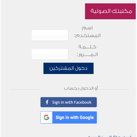
مكتبتك الصوتية
اسم
المستخدم:
كـلـــمـة
الـمـــــرور:
دخول المشتركين
أو الدخول بحساب