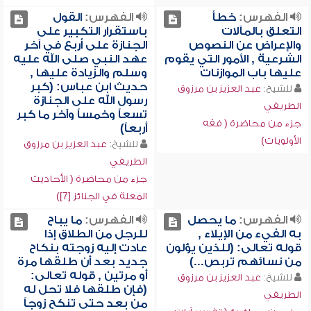
الفهرس:
خطأ
الفهرس:
القول
التعلق بالمآلات
باستقرار التكبير على
والإعراض عن النصوص
الجنازة على أربع في آخر
الشرعية , الأمور التي يقوم
عهد النبي صلى الله عليه
عليها باب الموازنات
وسلم والزيادة عليها ,
حديث ابن عباس: (كبر
للشيخ:
عبد العزيز بن مرزوق
رسول الله على الجنازة
الطريفي
تسعاً وخمساً وآخر ما كبر
جزء من محاضرة ( فقه
أربعاً)
الأولويات)
للشيخ:
عبد العزيز بن مرزوق
الطريفي
جزء من محاضرة ( الأحاديث
المعلة في الجنائز [7])
الفهرس:
ما يحصل
الفهرس:
ما يباح
به الفيء من الإيلاء ,
للرجل من الطلاق إذا
قوله تعالى: (للذين يؤلون
عادت إليه زوجته بنكاح
من نسائهم تربص...)
جديد بعد أن طلقها مرة
أو مرتين , قوله تعالى:
للشيخ:
عبد العزيز بن مرزوق
(فإن طلقها فلا تحل له
الطريفي
من بعد حتى تنكح زوجاً