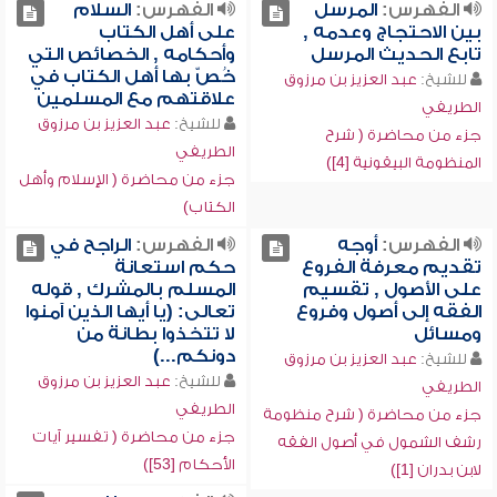
الفهرس:
المرسل
الفهرس:
السلام
بين الاحتجاج وعدمه ,
على أهل الكتاب
تابع الحديث المرسل
وأحكامه , الخصائص التي
خُصّ بها أهل الكتاب في
للشيخ:
عبد العزيز بن مرزوق
علاقتهم مع المسلمين
الطريفي
للشيخ:
عبد العزيز بن مرزوق
جزء من محاضرة ( شرح
الطريفي
المنظومة البيقونية [4])
جزء من محاضرة ( الإسلام وأهل
الكتاب)
الفهرس:
أوجه
الفهرس:
الراجح في
تقديم معرفة الفروع
حكم استعانة
على الأصول , تقسيم
المسلم بالمشرك , قوله
الفقه إلى أصول وفروع
تعالى: (يا أيها الذين آمنوا
ومسائل
لا تتخذوا بطانة من
دونكم...)
للشيخ:
عبد العزيز بن مرزوق
للشيخ:
عبد العزيز بن مرزوق
الطريفي
الطريفي
جزء من محاضرة ( شرح منظومة
جزء من محاضرة ( تفسير آيات
رشف الشمول في أصول الفقه
الأحكام [53])
لابن بدران [1])