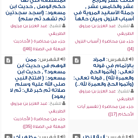
الثالث عشر والرابع
المنقطعة التي لها
عشر والخامس عشر ,
حكم الوصل , حديث ابن
جملة الأسانيد المروية في
مسعود: (اسجد سجدتين
أسباب النزول وبيان حالها
ثم تشهد ثم سلم)
للشيخ:
عبد العزيز بن مرزوق
للشيخ:
عبد العزيز بن مرزوق
الطريفي
الطريفي
جزء من محاضرة ( أسباب النزول
جزء من محاضرة ( الأحاديث
[4])
المعلة في الصلاة [46])
الفهرس:
المراد
الفهرس:
ممن
بالإتمام في قوله
الوهم في حديث ابن
تعالى: (وأتموا الحج
مسعود؟ , حديث ابن
والعمرة لله) , قوله تعالى:
مسعود: ( افتتح النبي
(وأتموا الحج والعمرة لله..)
صلى الله عليه وسلم
صلاته ثم كبر قال: ثم لا
للشيخ:
عبد العزيز بن مرزوق
يعود)
الطريفي
للشيخ:
عبد العزيز بن مرزوق
جزء من محاضرة ( تفسير آيات
الطريفي
الأحكام [17])
جزء من محاضرة ( الأحاديث
المعلة في الصلاة [35])
الفهرس:
آلية النظر
الفهرس:
مظهر آخر