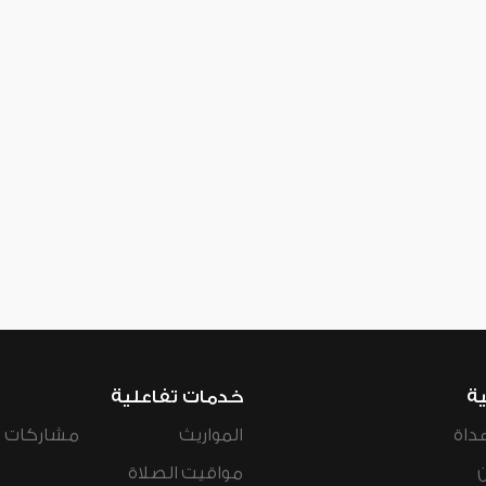
ية
خدمات تفاعلية
داة
المواريث
مشاركات ال
مواقيت الصلاة