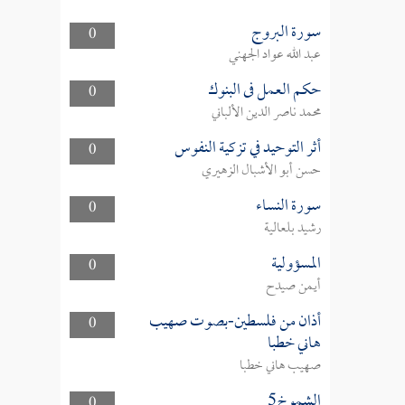
سورة البروج
0
عبد الله عواد الجهني
حكم العمل فى البنوك
0
محمد ناصر الدين الألباني
أثر التوحيد في تزكية النفوس
0
حسن أبو الأشبال الزهيري
سورة النساء
0
رشيد بلعالية
المسؤولية
0
أيمن صيدح
أذان من فلسطين-بصوت صهيب
0
هاني خطبا
صهيب هاني خطبا
الشموخ5
0