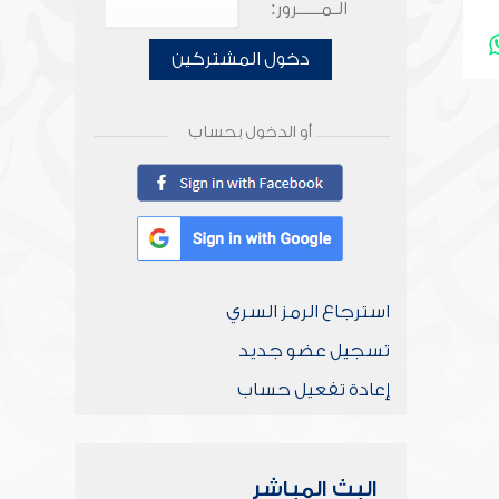
الـمـــــرور:
دخول المشتركين
أو الدخول بحساب
استرجاع الرمز السري
تسجيل عضو جديد
إعادة تفعيل حساب
البث المباشر