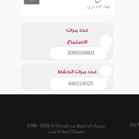
مهند الدوسري
عدد مرات
الاستماع
3095039801
عدد مرات الحفظ
840124025
زوار
جميع الحقوق محفوظة © 2026 - 1998
لشبكة إسلام ويب