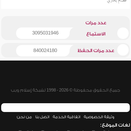
عصام بخاري
عدد مرات
3095031946
الاستماع
عدد مرات الحفظ
840024180
جميع الحقوق محفوظة © 2026 - 1998 لشبكة إسلام ويب
وثيقة الخصوصية
اتفاقية الخدمة
اتصل بنا
من نحن
لغات الموقع: