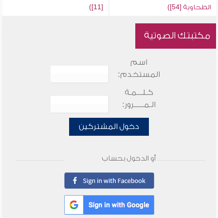
الطحاوية [54])
[11])
مكتبتك الصوتية
اسم
المستخدم:
كـلـــمـة
الـمـــــرور:
دخول المشتركين
أو الدخول بحساب