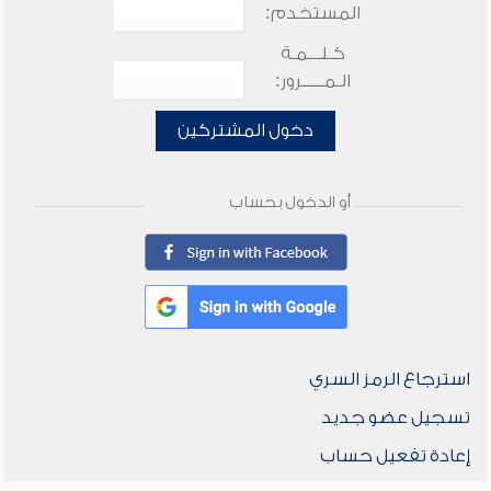
المستخدم:
كـلـــمـة
الـمـــــرور:
دخول المشتركين
أو الدخول بحساب
استرجاع الرمز السري
تسجيل عضو جديد
إعادة تفعيل حساب