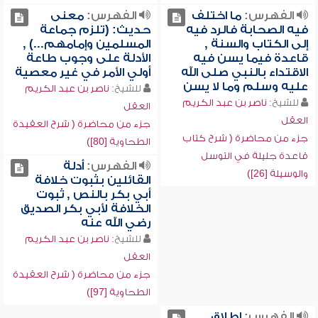
الفهرس:
ما اختلف
الفهرس:
معنى
فيه الصحابة فالرد فيه
حديث: (تلزم جماعة
إلى الكتاب والسنة ,
المسلمين وإمامهم...) ,
قاعدة فيما يسن فيه
الأدلة على وجوب طاعة
الاقتداء بالنبي صلى الله
أولي الأمر في غير معصية
عليه وسلم وما لا يسن
للشيخ:
ناصر بن عبد الكريم
للشيخ:
ناصر بن عبد الكريم
العقل
العقل
جزء من محاضرة ( شرح العقيدة
جزء من محاضرة ( شرح كتاب
الطحاوية [80])
قاعدة جليلة في التوسل
الفهرس:
أدلة
والوسيلة [26])
القائلين بثبوت خلافة
أبي بكر بالنص , ثبوت
الخلافة لأبي بكر الصديق
رضي الله عنه
للشيخ:
ناصر بن عبد الكريم
العقل
جزء من محاضرة ( شرح العقيدة
الطحاوية [97])
الفهرس:
إطلاق