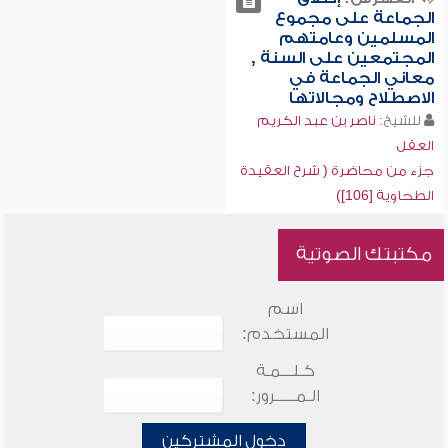
الجماعة على مجموع
المسلمين وعامتهم
المجتمعين على السنة ,
معاني الجماعة في
الاصطلاح ومجالاتها
للشيخ:
ناصر بن عبد الكريم
العقل
جزء من محاضرة ( شرح العقيدة
الطحاوية [106])
مكتبتك الصوتية
اسم
المستخدم:
كـلـــمـة
الـمـــــرور:
دخول المشتركين