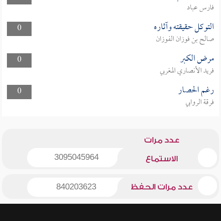
فارس عباد
التوكل حقيقته وآثاره
0
صالح بن فوزان الفوزان
مرض الكبر
0
فريد الأنصاري المغربي
رغم الحصار
0
فرقة الروابي
عدد مرات
3095045964
الاستماع
عدد مرات الحفظ
840203623