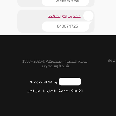
3095037089
عدد مرات الحفظ
840074725
زوار
جميع الحقوق محفوظة © 2026 - 1998
لشبكة إسلام ويب
وثيقة الخصوصية
اتفاقية الخدمة
اتصل بنا
من نحن