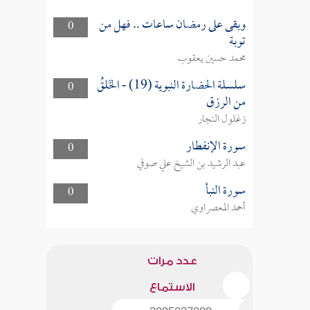
وبقى على رمضان ساعات .. فهل من
0
توبة
محمد حسين يعقوب
سلسلة الحضارة النبوية (19) - الخَلقُ
0
من الرزق
زغلول النجار
سورة الإنفطار
0
عبد الرشيد بن الشيخ علي صوفي
سورة النبأ
0
أحمد المعصراوي
عدد مرات
الاستماع