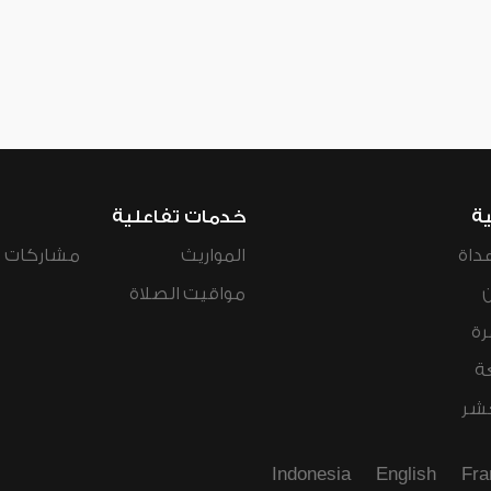
ية
خدمات تفاعلية
داة
المواريث
مشاركات ال
مواقيت الصلاة
رة
ة
عشر
Indonesia
English
Fra