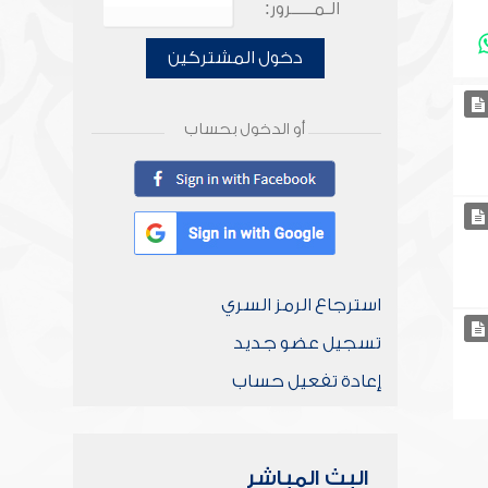
الـمـــــرور:
دخول المشتركين
أو الدخول بحساب
استرجاع الرمز السري
تسجيل عضو جديد
إعادة تفعيل حساب
البث المباشر