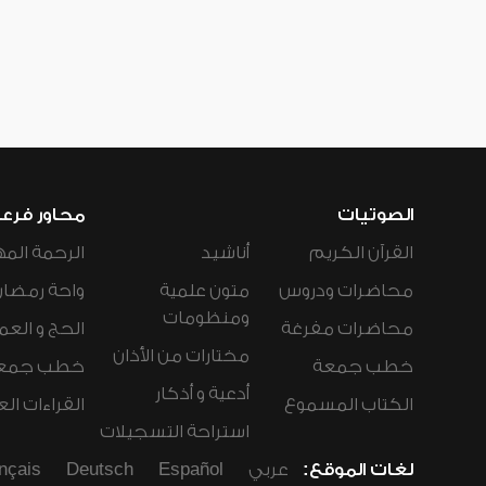
الصوتيات
محاور فرع
القرآن الكريم
أناشيد
الرحمة المه
محاضرات ودروس
متون علمية
واحة رمضان
ومنظومات
محاضرات مفرغة
الحج و العم
مختارات من الأذان
خطب جمعة
خطب جمع
أدعية و أذكار
الكتاب المسموع
القراءات ال
استراحة التسجيلات
لغات الموقع:
عربي
Español
Deutsch
nçais