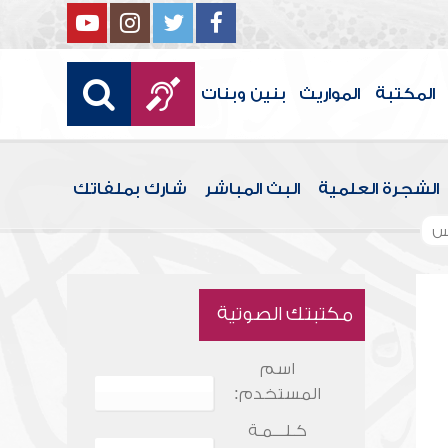
المكتبة
المواريث
بنين وبنات
الشجرة العلمية
البث المباشر
شارك بملفاتك
س
مكتبتك الصوتية
اسم
المستخدم:
كـلـــمـة