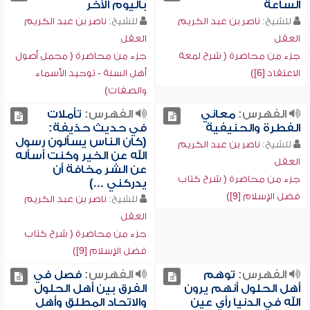
الساعة
باليوم الآخر
للشيخ:
ناصر بن عبد الكريم
للشيخ:
ناصر بن عبد الكريم
العقل
العقل
جزء من محاضرة ( شرح لمعة
جزء من محاضرة ( مجمل أصول
الاعتقاد [6])
أهل السنة - توحيد الأسماء
والصفات)
الفهرس:
معاني
الفهرس:
تأملات
الفطرة والحنيفية
في حديث حذيفة:
(كان الناس يسألون رسول
للشيخ:
ناصر بن عبد الكريم
الله عن الخير وكنت أسأله
العقل
عن الشر مخافة أن
جزء من محاضرة ( شرح كتاب
يدركني ...)
فضل الإسلام [9])
للشيخ:
ناصر بن عبد الكريم
العقل
جزء من محاضرة ( شرح كتاب
فضل الإسلام [9])
الفهرس:
توهم
الفهرس:
فصل في
أهل الحلول أنهم يرون
الفرق بين أهل الحلول
الله في الدنيا رأي عين
والاتحاد المطلق وأهل