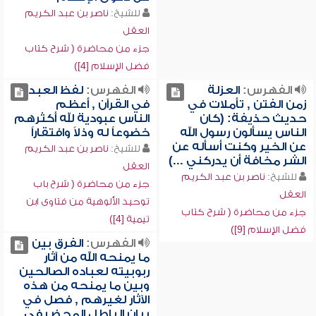
للشيخ:
ناصر بن عبد الكريم
العقل
جزء من محاضرة ( شرح كتاب
فضل الإسلام [4])
الفهرس:
العزلة
الفهرس:
لفظ العبد
زمن الفتن , تأملات في
في القرآن , أعظم
حديث حذيفة: (كان
الناس عبودية لله أكثرهم
الناس يسألون رسول الله
خضوعاً له وذلاً وافتقاراً
عن الخير وكنت أسأله عن
للشيخ:
ناصر بن عبد الكريم
الشر مخافة أن يدركني ...)
العقل
للشيخ:
ناصر بن عبد الكريم
جزء من محاضرة ( شرح باب
العقل
توحيد الألوهية من فتاوى ابن
جزء من محاضرة ( شرح كتاب
تيمية [4])
فضل الإسلام [9])
الفهرس:
الفرق بين
ما يمنحه الله من آثار
ربوبيته لعباده الصالحين
وبين ما يمنحه من هذه
الآثار لغيرهم , فصل في
بيان الباطل المحض في