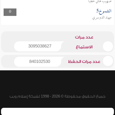
صهيب هاني خطبا
الشموخ5
0
مهند الدوسري
عدد مرات
3095038627
الاستماع
عدد مرات الحفظ
840102530
جميع الحقوق محفوظة © 2026 - 1998 لشبكة إسلام ويب