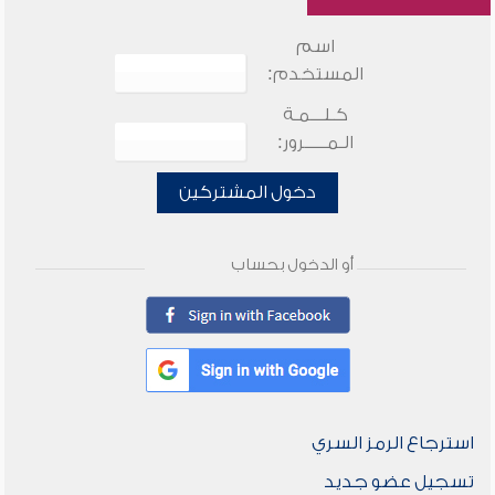
اسم
المستخدم:
كـلـــمـة
الـمـــــرور:
دخول المشتركين
أو الدخول بحساب
استرجاع الرمز السري
تسجيل عضو جديد