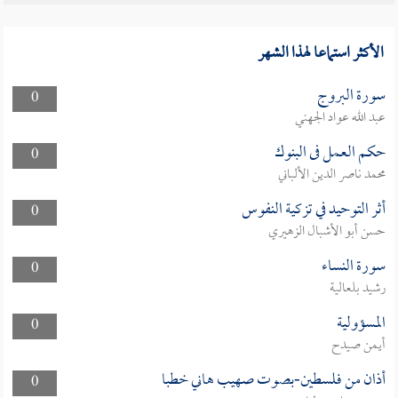
الأكثر استماعا لهذا الشهر
سورة البروج
0
عبد الله عواد الجهني
حكم العمل فى البنوك
0
محمد ناصر الدين الألباني
أثر التوحيد في تزكية النفوس
0
حسن أبو الأشبال الزهيري
سورة النساء
0
رشيد بلعالية
المسؤولية
0
أيمن صيدح
أذان من فلسطين-بصوت صهيب هاني خطبا
0