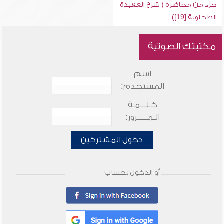
جزء من محاضرة ( شرح العقيدة
الطحاوية [19])
مكتبتك الصوتية
اسم
المستخدم:
كـلـــمـة
الـمـــــرور:
دخول المشتركين
أو الدخول بحساب