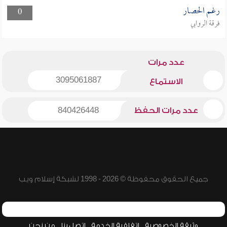
رغم الحصار
0
فرقة الروابي
عدد مرات
3095061887
الاستماع
عدد مرات الحفظ
840426448
جميع الحقوق محفوظة © 2026 - 1998 لشبكة إسلام ويب
وثيقة الخصوصية
اتفاقية الخدمة
اتصل بنا
من نحن