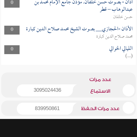
أذان - بصوت حسن خلفان. مؤذن جامع الإمام محمد بن
0
عبدالوهاب – قطر
حسن خلفان
الأذان -الحجازي__ بصوت الشيخ محمد صلاح الدين كبارة
0
محمد صلاح الدين كبارة
الليالي الخوالي
0
(...)
عدد مرات
3095024436
الاستماع
عدد مرات الحفظ
839950861