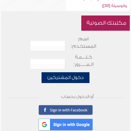
والوسيلة [30])
مكتبتك الصوتية
اسم
المستخدم:
كـلـــمـة
الـمـــــرور:
دخول المشتركين
أو الدخول بحساب