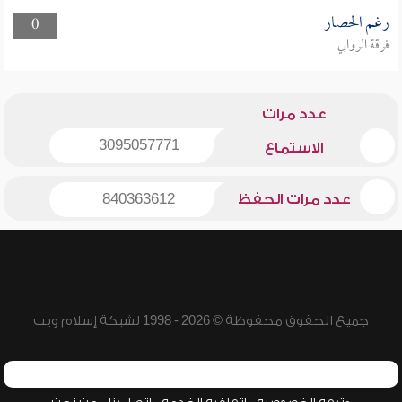
رغم الحصار
0
فرقة الروابي
عدد مرات
3095057771
الاستماع
عدد مرات الحفظ
840363612
جميع الحقوق محفوظة © 2026 - 1998 لشبكة إسلام ويب