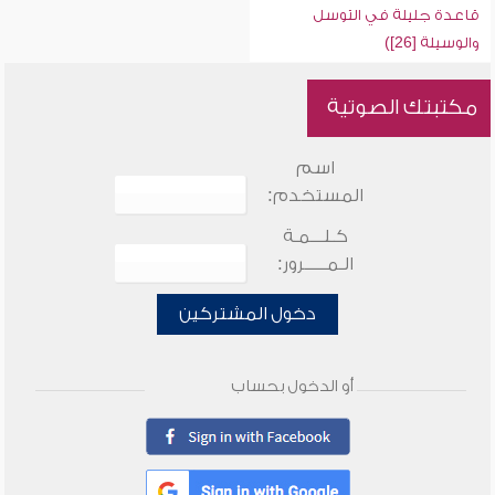
قاعدة جليلة في التوسل
والوسيلة [26])
مكتبتك الصوتية
اسم
المستخدم:
كـلـــمـة
الـمـــــرور:
دخول المشتركين
أو الدخول بحساب