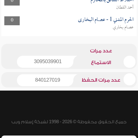
اختلاط السائق بالمحارم
0
أحمد القطان
الحرم المدني 1 - عصام البخارى
0
عصام بخاري
عدد مرات
3095039901
الاستماع
عدد مرات الحفظ
840127019
جميع الحقوق محفوظة © 2026 - 1998 لشبكة إسلام ويب