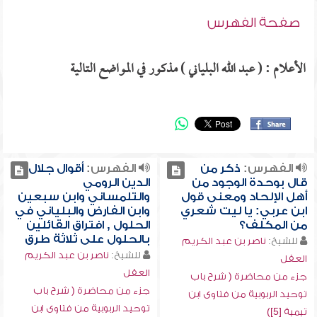
صفحة الفهرس
الأعلام : ( عبد الله البلياني ) مذكور في المواضع التالية
الفهرس:
ذكر من
الفهرس:
أقوال جلال
قال بوحدة الوجود من
الدين الرومي
أهل الإلحاد ومعنى قول
والتلمساني وابن سبعين
ابن عربي: يا ليت شعري
وابن الفارض والبلياني في
من المكلف؟
الحلول , افتراق القائلين
بالحلول على ثلاثة طرق
للشيخ:
ناصر بن عبد الكريم
للشيخ:
ناصر بن عبد الكريم
العقل
العقل
جزء من محاضرة ( شرح باب
جزء من محاضرة ( شرح باب
توحيد الربوبية من فتاوى ابن
توحيد الربوبية من فتاوى ابن
تيمية [5])