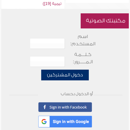
تيمية [19])
مكتبتك الصوتية
اسم
المستخدم:
كـلـــمـة
الـمـــــرور:
دخول المشتركين
أو الدخول بحساب