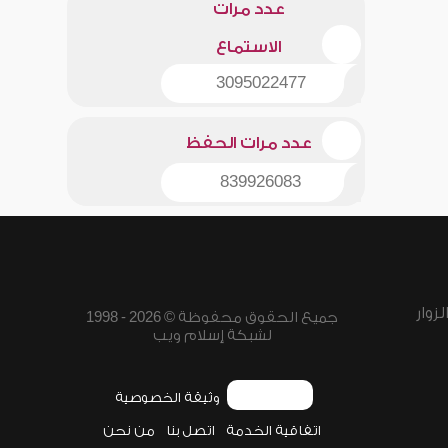
عدد مرات
الاستماع
3095022477
عدد مرات الحفظ
839926083
زوار
جميع الحقوق محفوظة © 2026 - 1998
لشبكة إسلام ويب
وثيقة الخصوصية
اتفاقية الخدمة
اتصل بنا
من نحن