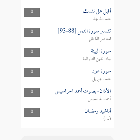
أقبل على نفسك
0
محمد المنجد
تفسير سورة النمل [88-93]
0
المنتصر الكتاني
سورة البينة
0
بهاء الدين الطوالبة
سورة هود
0
محمد جبريل
الأذان- بصوت أحمد الحراسيس
0
أحمد الحراسيس
أناشيد رمضان
0
(...)