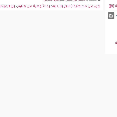
])
جزء من محاضرة ( شرح باب توحيد الألوهية من فتاوى ابن تيمية [9])
ة