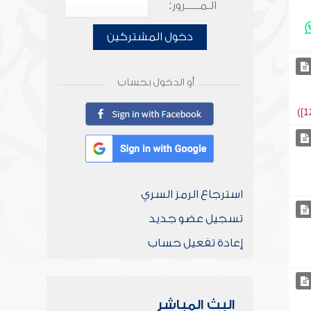
الـمـــــرور:
دخول المشتركين
أو الدخول بحساب
استرجاع الرمز السري
تسجيل عضو جديد
إعادة تفعيل حساب
البث المباشر