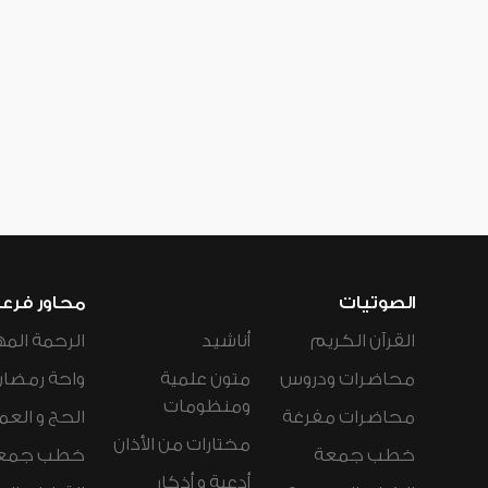
الصوتيات
محاور فرع
القرآن الكريم
أناشيد
الرحمة المه
محاضرات ودروس
متون علمية
واحة رمضان
ومنظومات
محاضرات مفرغة
الحج و العم
مختارات من الأذان
خطب جمعة
خطب جمع
أدعية و أذكار