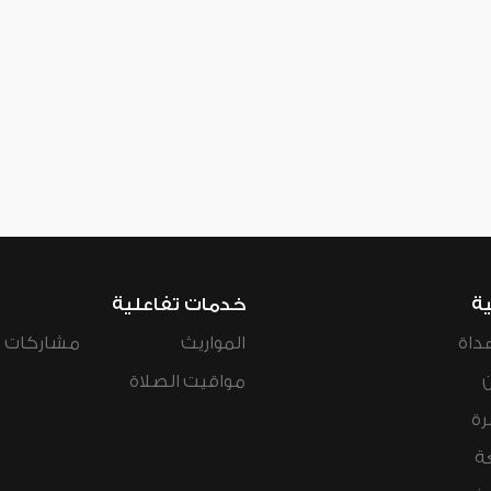
ية
خدمات تفاعلية
داة
المواريث
مشاركات ال
مواقيت الصلاة
رة
ة