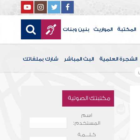
المكتبة
المواريث
بنين وبنات
الشجرة العلمية
البث المباشر
شارك بملفاتك
مكتبتك الصوتية
اسم
المستخدم:
كـلـــمـة