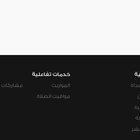
ية
خدمات تفاعلية
داة
المواريث
مشاركات ال
مواقيت الصلاة
رة
ة
عشر