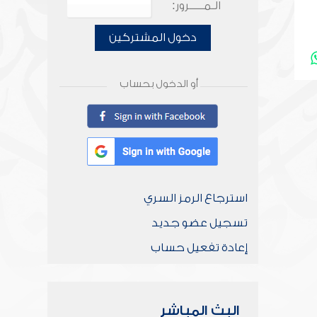
الـمـــــرور:
دخول المشتركين
أو الدخول بحساب
استرجاع الرمز السري
تسجيل عضو جديد
إعادة تفعيل حساب
البث المباشر