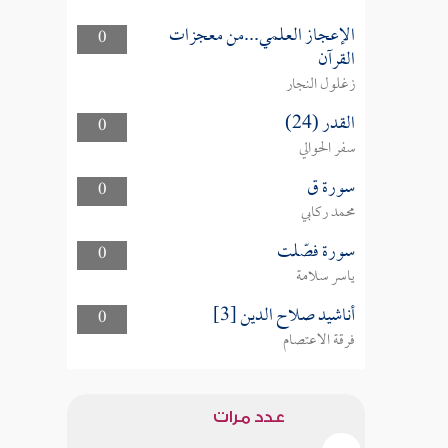
الإعجاز العلمي...من معجزات
0
القرآن
زغلول النجار
القدر (24)
0
سفر الحوالي
سورة ق
0
محمد ركابي
سورة فصّلت
0
ياسر سلامة
أناشيد صلاح الدين [3]
0
فرقة الاعتصام
عدد مرات