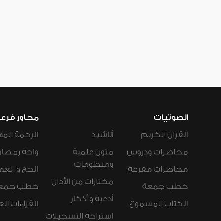
الصوتيات
محاور فرع
القرآن الكريم
أناشيد
الرحمة المه
محاضرات ودروس
متون علمية
واحة رمضان
ومنظومات
محاضرات مفرغة
الحج و العم
مختارات من الأذان
خطب جمعة
خطب جمع
أدعية و أذكار
الكتاب المسموع
القراءات ال
استراحة التسجيلات