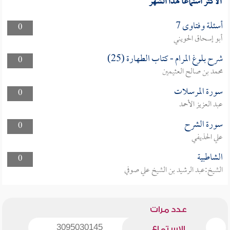
الأكثر استماعا لهذا الشهر
أسئلة وفتاوى 7
0
أبو إسحاق الحويني
شرح بلوغ المرام - كتاب الطهارة (25)
0
محمد بن صالح العثيمين
سورة المرسلات
0
عبد العزيز الأحمد
سورة الشرح
0
علي الحذيفي
الشاطبية
0
الشيخ:عبد الرشيد بن الشيخ علي صوفي
عدد مرات
3095030145
الاستماع