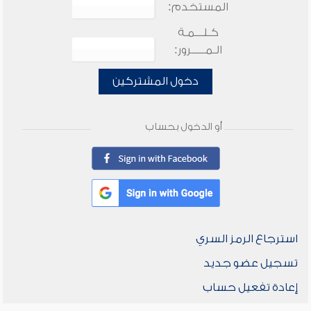
المستخدم:
كـلـــمـة
الـمـــــرور:
دخول المشتركين
أو الدخول بحساب
استرجاع الرمز السري
تسجيل عضو جديد
إعادة تفعيل حساب