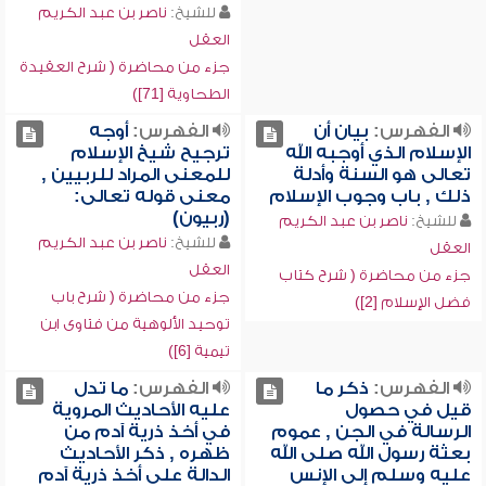
للشيخ:
ناصر بن عبد الكريم
العقل
جزء من محاضرة ( شرح العقيدة
الطحاوية [71])
الفهرس:
بيان أن
الفهرس:
أوجه
الإسلام الذي أوجبه الله
ترجيح شيخ الإسلام
تعالى هو السنة وأدلة
للمعنى المراد للربيين ,
ذلك , باب وجوب الإسلام
معنى قوله تعالى:
(ربيون)
للشيخ:
ناصر بن عبد الكريم
للشيخ:
ناصر بن عبد الكريم
العقل
العقل
جزء من محاضرة ( شرح كتاب
جزء من محاضرة ( شرح باب
فضل الإسلام [2])
توحيد الألوهية من فتاوى ابن
تيمية [6])
الفهرس:
ذكر ما
الفهرس:
ما تدل
قيل في حصول
عليه الأحاديث المروية
الرسالة في الجن , عموم
في أخذ ذرية آدم من
بعثة رسول الله صلى الله
ظهره , ذكر الأحاديث
عليه وسلم إلى الإنس
الدالة على أخذ ذرية آدم