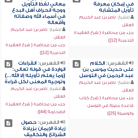
في إمكان معرفة
معاني لفظ التأويل
تأويل المتشابه
ووجه انحراف أهل البدع
في أسماء الله وصفاته
للشيخ:
ناصر بن عبد الكريم
وأفعاله
العقل
للشيخ:
ناصر بن عبد الكريم
جزء من محاضرة ( شرح العقيدة
العقل
التدمرية [12])
جزء من محاضرة ( شرح العقيدة
التدمرية [12])
الفهرس:
الكلام
الفهرس:
القراءات
على حديث موسى بن
الواردة في قوله تعالى:
عبد الرحمن في التوسل
(وما يعلم تأويله إلا الله...)
وتوجيه المعنى لكل قراءة
للشيخ:
ناصر بن عبد الكريم
للشيخ:
ناصر بن عبد الكريم
العقل
العقل
جزء من محاضرة ( شرح كتاب
جزء من محاضرة ( شرح العقيدة
قاعدة جليلة في التوسل
الطحاوية [44])
والوسيلة [25])
الفهرس:
حصول
زيادة الإيمان بزيادة
الشرائع والتكاليف