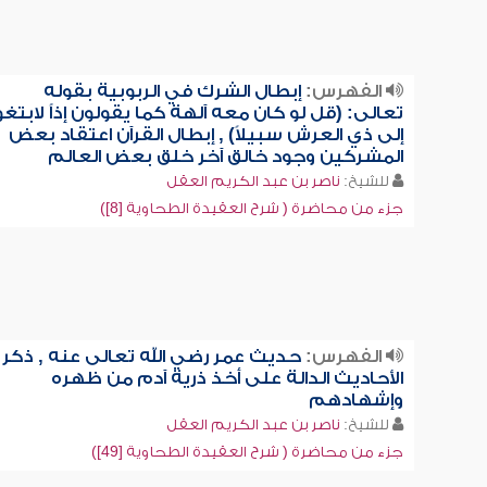
الفهرس:
إبطال الشرك في الربوبية بقوله
تعالى: (قل لو كان معه آلهة كما يقولون إذاً لابتغو
إلى ذي العرش سبيلاً) , إبطال القرآن اعتقاد بعض
المشركين وجود خالق آخر خلق بعض العالم
للشيخ:
ناصر بن عبد الكريم العقل
جزء من محاضرة ( شرح العقيدة الطحاوية [8])
الفهرس:
حديث عمر رضي الله تعالى عنه , ذكر
الأحاديث الدالة على أخذ ذرية آدم من ظهره
وإشهادهم
للشيخ:
ناصر بن عبد الكريم العقل
جزء من محاضرة ( شرح العقيدة الطحاوية [49])