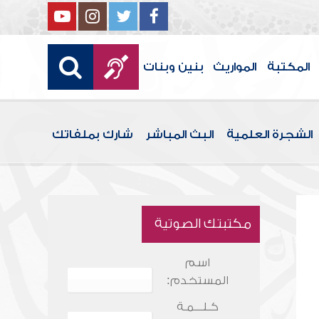
المكتبة
المواريث
بنين وبنات
الشجرة العلمية
البث المباشر
شارك بملفاتك
مكتبتك الصوتية
اسم
المستخدم:
كـلـــمـة