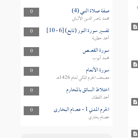
صفة صلاة النبي (4)
0
محمد ناصر الدين الألباني
تفسير سورة النور (تابع) [6 - 10]
0
أحمد حطيبة
سورة القصص
0
محمد أيوب
سورة الأنعام
0
مصحف الحرم المكي لعام 1426هـ
اختلاط السائق بالمحارم
0
أحمد القطان
الحرم المدني 1 - عصام البخارى
0
عصام بخاري