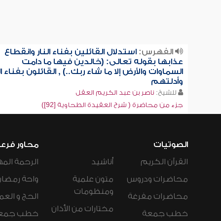
الفهرس:
استدلال القائلين بفناء النار وانقطاع
عذابها بقوله تعالى: (خالدين فيها ما دامت
السماوات والأرض إلا ما شاء ربك..) , القائلون بفناء ال
وأدلتهم
للشيخ:
ناصر بن عبد الكريم العقل
جزء من محاضرة ( شرح العقيدة الطحاوية [92])
الصوتيات
محاور فرع
القرآن الكريم
أناشيد
الرحمة المه
محاضرات ودروس
متون علمية
واحة رمضان
ومنظومات
محاضرات مفرغة
الحج و العم
مختارات من الأذان
خطب جمعة
خطب جمع