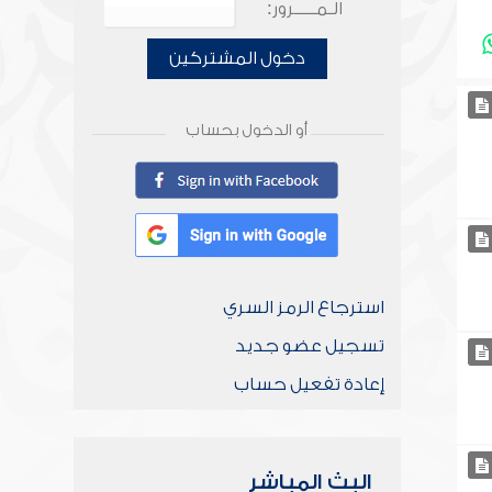
الـمـــــرور:
دخول المشتركين
أو الدخول بحساب
استرجاع الرمز السري
تسجيل عضو جديد
إعادة تفعيل حساب
البث المباشر