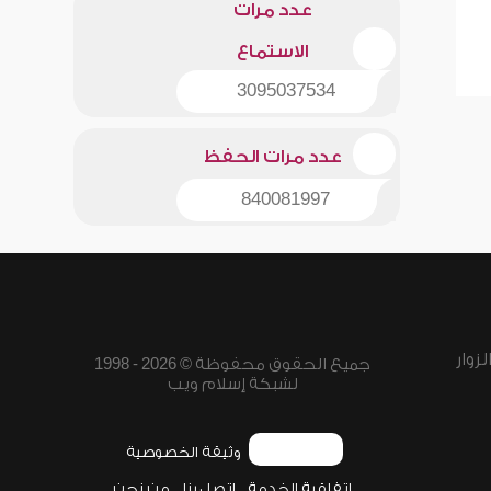
عدد مرات
الاستماع
3095037534
عدد مرات الحفظ
840081997
زوار
جميع الحقوق محفوظة © 2026 - 1998
لشبكة إسلام ويب
وثيقة الخصوصية
اتفاقية الخدمة
اتصل بنا
من نحن