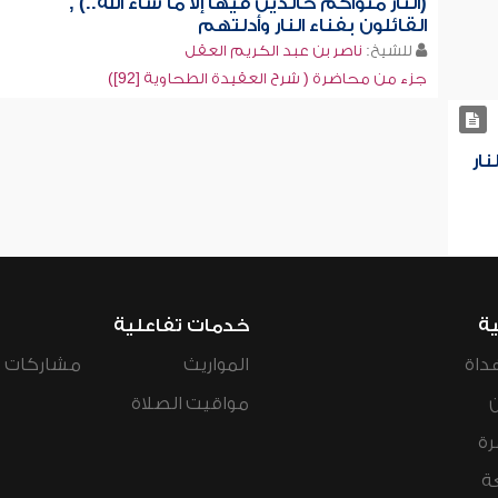
(النار مثواكم خالدين فيها إلا ما شاء الله..) ,
القائلون بفناء النار وأدلتهم
للشيخ:
ناصر بن عبد الكريم العقل
جزء من محاضرة ( شرح العقيدة الطحاوية [92])
نار
ية
خدمات تفاعلية
داة
المواريث
مشاركات ال
مواقيت الصلاة
رة
ة