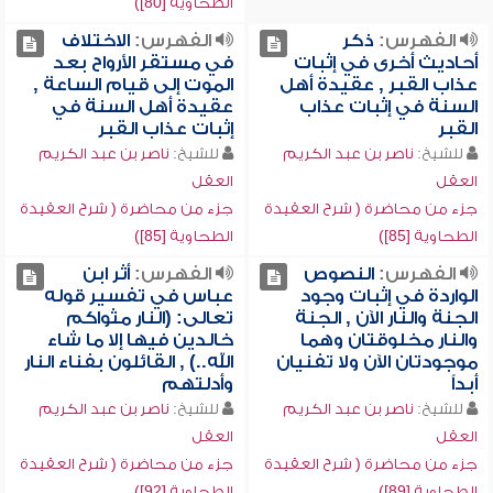
الطحاوية [80])
الفهرس:
ذكر
الفهرس:
الاختلاف
أحاديث أخرى في إثبات
في مستقر الأرواح بعد
عذاب القبر , عقيدة أهل
الموت إلى قيام الساعة ,
السنة في إثبات عذاب
عقيدة أهل السنة في
القبر
إثبات عذاب القبر
للشيخ:
ناصر بن عبد الكريم
للشيخ:
ناصر بن عبد الكريم
العقل
العقل
جزء من محاضرة ( شرح العقيدة
جزء من محاضرة ( شرح العقيدة
الطحاوية [85])
الطحاوية [85])
الفهرس:
النصوص
الفهرس:
أثر ابن
الواردة في إثبات وجود
عباس في تفسير قوله
الجنة والنار الآن , الجنة
تعالى: (النار مثواكم
والنار مخلوقتان وهما
خالدين فيها إلا ما شاء
موجودتان الآن ولا تفنيان
الله..) , القائلون بفناء النار
أبداً
وأدلتهم
للشيخ:
ناصر بن عبد الكريم
للشيخ:
ناصر بن عبد الكريم
العقل
العقل
جزء من محاضرة ( شرح العقيدة
جزء من محاضرة ( شرح العقيدة
الطحاوية [89])
الطحاوية [92])