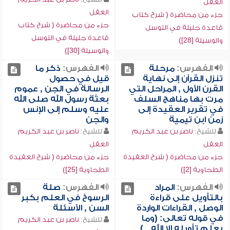
العقل
العقل
جزء من محاضرة ( شرح كتاب
جزء من محاضرة ( شرح كتاب
قاعدة جليلة في التوسل
قاعدة جليلة في التوسل
والوسيلة [28])
والوسيلة [30])
الفهرس:
مرحلة
الفهرس:
ذكر ما
تنزل القرآن إلى نهاية
قيل في حصول
القرن الأول , المراحل التي
الرسالة في الجن , عموم
مرت بها مناهج السلف
بعثة رسول الله صلى الله
في تقرير العقيدة إلى
عليه وسلم إلى الإنس
زمن ابن تيمية
والجن
للشيخ:
ناصر بن عبد الكريم
للشيخ:
ناصر بن عبد الكريم
العقل
العقل
جزء من محاضرة ( شرح العقيدة
جزء من محاضرة ( شرح العقيدة
الطحاوية [2])
الطحاوية [25])
الفهرس:
المراد
الفهرس:
صلة
بالتأويل على قراءة
الرسوخ في العلم بكبر
الوصل , القراءات الواردة
السن , الأسئلة
في قوله تعالى: (وما
للشيخ:
ناصر بن عبد الكريم
يعلم تأويله إلا الله...)