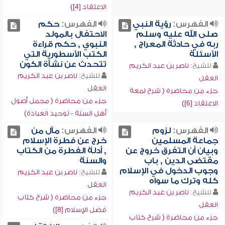
الاعتقاد [4])
الفهرس:
رؤية النبي
الفهرس:
حكم
صلى الله عليه وسلم
الاحتفال بالمولد
ربه في حادثة المعراج ,
النبوي , حكم قراءة
الأسئلة
الكتب الأسطورية التي
تتحدث عن نشأة الكون
للشيخ:
ناصر بن عبد الكريم
للشيخ:
ناصر بن عبد الكريم
العقل
العقل
جزء من محاضرة ( شرح لمعة
جزء من محاضرة ( مجمل أصول
الاعتقاد [6])
أهل السنة - توحيد العبادة)
الفهرس:
لزوم
الفهرس:
مآل من
جماعة المسلمين
خرج عن فطرة الإسلام
وبيان أن التفرق خروج عن
, أدلة الفطرة من الكتاب
مقتضى الدين , باب
والسنة
وجوب الدخول في الإسلام
للشيخ:
ناصر بن عبد الكريم
كله وترك ما سواه
العقل
للشيخ:
ناصر بن عبد الكريم
جزء من محاضرة ( شرح كتاب
العقل
فضل الإسلام [8])
جزء من محاضرة ( شرح كتاب