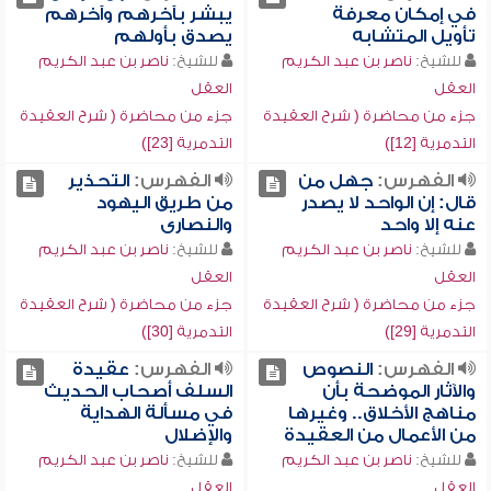
في إمكان معرفة
يبشر بآخرهم وآخرهم
تأويل المتشابه
يصدق بأولهم
للشيخ:
ناصر بن عبد الكريم
للشيخ:
ناصر بن عبد الكريم
العقل
العقل
جزء من محاضرة ( شرح العقيدة
جزء من محاضرة ( شرح العقيدة
التدمرية [12])
التدمرية [23])
الفهرس:
جهل من
الفهرس:
التحذير
قال: إن الواحد لا يصدر
من طريق اليهود
عنه إلا واحد
والنصارى
للشيخ:
ناصر بن عبد الكريم
للشيخ:
ناصر بن عبد الكريم
العقل
العقل
جزء من محاضرة ( شرح العقيدة
جزء من محاضرة ( شرح العقيدة
التدمرية [29])
التدمرية [30])
الفهرس:
النصوص
الفهرس:
عقيدة
والآثار الموضحة بأن
السلف أصحاب الحديث
مناهج الأخلاق.. وغيرها
في مسألة الهداية
من الأعمال من العقيدة
والإضلال
للشيخ:
ناصر بن عبد الكريم
للشيخ:
ناصر بن عبد الكريم
العقل
العقل