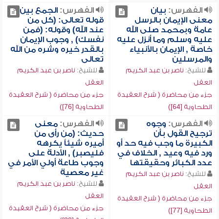
الفهرس:
بيان
الفهرس:
الجمع بين
معنى الإيمان بالرسل
قوله تعالى: (كل من
عامة وبمحمد صلى الله
عند الله) وقوله: (فمن
عليه وسلم وما أنزل عليه
نفسك) , وجوب الإيمان
خاصة , الإيمان بالأنبياء
بالقدر خيره وشره من الله
والمرسلين
تعالى
للشيخ:
ناصر بن عبد الكريم
للشيخ:
ناصر بن عبد الكريم
العقل
العقل
جزء من محاضرة ( شرح العقيدة
جزء من محاضرة ( شرح العقيدة
الطحاوية [64])
الطحاوية [76])
الفهرس:
وجوه
الفهرس:
معنى
ترجيح القول بأن
حديث: (من رأى من
الكبيرة ما وجب فيه حد أو
أميره شيئاً يكرهه
ورد فيه وعيد , الخلاف في
فليصبر) , الأدلة على
عدد الكبائر وحقيقتها
وجوب طاعة أولي الأمر في
غير معصية
للشيخ:
ناصر بن عبد الكريم
للشيخ:
ناصر بن عبد الكريم
العقل
العقل
جزء من محاضرة ( شرح العقيدة
جزء من محاضرة ( شرح العقيدة
الطحاوية [77])