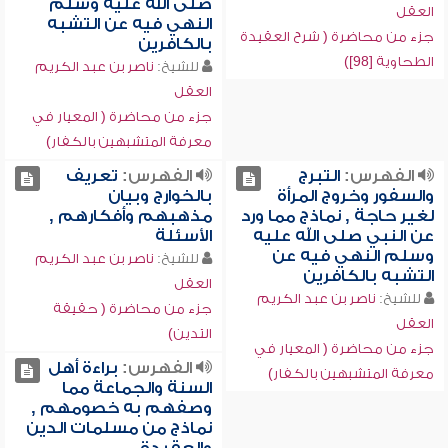
صلى الله عليه وسلم
العقل
النهي فيه عن التشبه
جزء من محاضرة ( شرح العقيدة
بالكافرين
الطحاوية [98])
للشيخ:
ناصر بن عبد الكريم
العقل
جزء من محاضرة ( المعيار في
معرفة المتشبهين بالكفار)
الفهرس:
التبرج
الفهرس:
تعريف
والسفور وخروج المرأة
بالخوارج وبيان
لغير حاجة , نماذج مما ورد
مذهبهم وأفكارهم ,
عن النبي صلى الله عليه
الأسئلة
وسلم النهي فيه عن
للشيخ:
ناصر بن عبد الكريم
التشبه بالكافرين
العقل
للشيخ:
ناصر بن عبد الكريم
جزء من محاضرة ( حقيقة
العقل
التدين)
جزء من محاضرة ( المعيار في
الفهرس:
براءة أهل
معرفة المتشبهين بالكفار)
السنة والجماعة مما
وصفهم به خصومهم ,
نماذج من مسلمات الدين