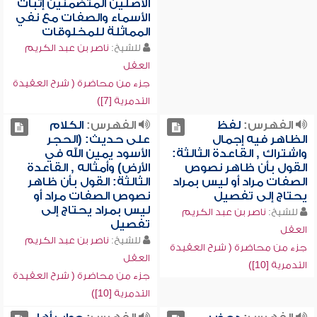
الأصلين المتضمنين إثبات
الأسماء والصفات مع نفي
المماثلة للمخلوقات
للشيخ:
ناصر بن عبد الكريم
العقل
جزء من محاضرة ( شرح العقيدة
التدمرية [7])
الفهرس:
لفظ
الفهرس:
الكلام
الظاهر فيه إجمال
على حديث: (الحجر
واشتراك , القاعدة الثالثة:
الأسود يمين الله في
القول بأن ظاهر نصوص
الأرض) وأمثاله , القاعدة
الصفات مراد أو ليس بمراد
الثالثة: القول بأن ظاهر
يحتاج إلى تفصيل
نصوص الصفات مراد أو
ليس بمراد يحتاج إلى
للشيخ:
ناصر بن عبد الكريم
تفصيل
العقل
للشيخ:
ناصر بن عبد الكريم
جزء من محاضرة ( شرح العقيدة
العقل
التدمرية [10])
جزء من محاضرة ( شرح العقيدة
التدمرية [10])