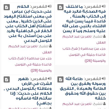
الفهرس:
ما اختلف
الفهرس:
الكلام
فيه الصحابة فالرد فيه
على حديث ابن عباس
إلى الكتاب والسنة ,
في معنى استفتاح اليهود
قاعدة فيما يسن فيه
على الذين كفروا , معنى
الاقتداء بالنبي صلى الله
استفتاح أهل الكتاب على
عليه وسلم وما لا يسن
الكفار في الجاهلية والرد
على من استدل به على
للشيخ:
ناصر بن عبد الكريم
التوسل البدعي
العقل
للشيخ:
ناصر بن عبد الكريم
جزء من محاضرة ( شرح كتاب
العقل
قاعدة جليلة في التوسل
جزء من محاضرة ( شرح كتاب
والوسيلة [26])
قاعدة جليلة في التوسل
والوسيلة [28])
الفهرس:
طاعة الله
الفهرس:
ظهور
ورسوله والفرق بين
الشرك في الأرض
الطاعة والعبادة , التفريق
وعلاقته بالتوسل البدعي ,
بين حقوق الله وحقوق
الكلام على حديث: (إذا
خلقه
سألتم الله فاسألوه
بجاهي)
للشيخ:
ناصر بن عبد الكريم
للشيخ:
ناصر بن عبد الكريم