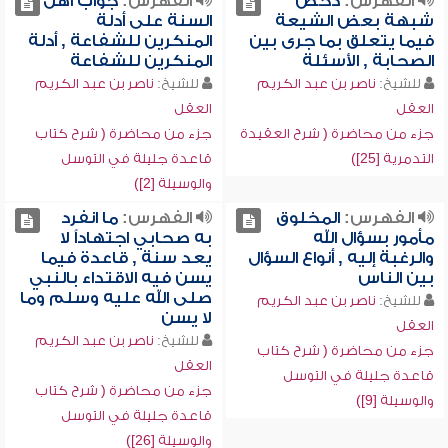
الفهرس:
دحض
الفهرس:
جواب أهل
شبهة بعض الشيعة
السنة على أدلة
فيما يتعلق بما جرى بين
المنكرين للشفاعة , أدلة
الصحابة , الأسئلة
المنكرين للشفاعة
للشيخ:
ناصر بن عبد الكريم
للشيخ:
ناصر بن عبد الكريم
العقل
العقل
جزء من محاضرة ( شرح العقيدة
جزء من محاضرة ( شرح كتاب
التدمرية [25])
قاعدة جليلة في التوسل
والوسيلة [2])
الفهرس:
المخلوق
الفهرس:
ما انفرد
مأمور بسؤال الله
به صحابي اجتهاداً لا
والرغبة إليه , أنواع السؤال
يعد سنة , قاعدة فيما
بين الناس
يسن فيه الاقتداء بالنبي
صلى الله عليه وسلم وما
للشيخ:
ناصر بن عبد الكريم
لا يسن
العقل
للشيخ:
ناصر بن عبد الكريم
جزء من محاضرة ( شرح كتاب
العقل
قاعدة جليلة في التوسل
جزء من محاضرة ( شرح كتاب
والوسيلة [9])
قاعدة جليلة في التوسل
والوسيلة [26])