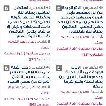
الفهرس:
الآثار الواردة
الفهرس:
استدلال
عن ابن مسعود وأبي
القائلين بفناء النار
هريرة وغيرهما في خلو
وانقطاع عذابها بقوله
جهنم من المعذبين بعد
تعالى: (خالدين فيها ما
مضي الحقب , القائلون
دامت السماوات والأرض إلا
بفناء النار وأدلتهم
ما شاء ربك..) , القائلون
بفناء النار وأدلتهم
للشيخ:
ناصر بن عبد الكريم
للشيخ:
ناصر بن عبد الكريم
العقل
العقل
جزء من محاضرة ( شرح العقيدة
جزء من محاضرة ( شرح العقيدة
الطحاوية [92])
الطحاوية [92])
الفهرس:
الآيات
الفهرس:
ذكر الأدلة
الواردة في بقاء الجنة
على انتفاع الميت بغير
وعدم فنائها , الفرق بين
ما تسبب فيه , انتفاع
بقاء الجنة والنار شرعاً
الأموات من سعي الأحياء
وعقلاً
للشيخ:
ناصر بن عبد الكريم
للشيخ:
ناصر بن عبد الكريم
العقل
العقل
جزء من محاضرة ( شرح العقيدة
جزء من محاضرة ( شرح العقيدة
الطحاوية [95])