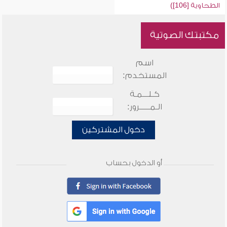
الطحاوية [106])
مكتبتك الصوتية
اسم
المستخدم:
كـلـــمـة
الـمـــــرور:
دخول المشتركين
أو الدخول بحساب