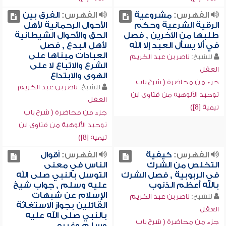
الفهرس:
مشروعية
الفهرس:
الفرق بين
الرقية الشرعية وحكم
الأحوال الرحمانية لأهل
طلبها من الآخرين , فصل
الحق والأحوال الشيطانية
في ألا يسأل العبد إلا الله
لأهل البدع , فصل
العبادات مبناها على
للشيخ:
ناصر بن عبد الكريم
الشرع والاتباع لا على
العقل
الهوى والابتداع
جزء من محاضرة ( شرح باب
للشيخ:
ناصر بن عبد الكريم
توحيد الألوهية من فتاوى ابن
العقل
تيمية [8])
جزء من محاضرة ( شرح باب
توحيد الألوهية من فتاوى ابن
تيمية [8])
الفهرس:
كيفية
الفهرس:
أقوال
التخلص من الشرك
الناس في معنى
في الربوبية , فصل الشرك
التوسل بالنبي صلى الله
بالله أعظم الذنوب
عليه وسلم , جواب شيخ
الإسلام عن شبهات
للشيخ:
ناصر بن عبد الكريم
القائلين بجواز الاستغاثة
العقل
بالنبي صلى الله عليه
جزء من محاضرة ( شرح باب
وسلم وغيره