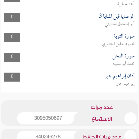
أحمد حطيبة
الوصايا قبل المنايا 3
0
أبو إسحاق الحويني
سورة التوبة
0
محمود خليل الحصري
سورة النحل
0
محمد أبو سنينة
أذان إبراهيم جبر
0
إبراهيم جبر
عدد مرات
3095050697
الاستماع
عدد مرات الحفظ
840246278