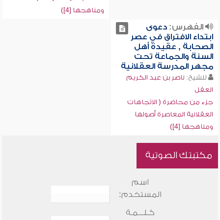
ومناهجها [4])
الفهرس:
دعوى
ابتداء الافتراق في عصر
الصحابة , عقيدة أهل
السنة والجماعة تحت
مجهر المدرسة العقلانية
للشيخ:
ناصر بن عبد الكريم
العقل
جزء من محاضرة ( الاتجاهات
العقلانية المعاصرة أصولها
ومناهجها [4])
مكتبتك الصوتية
اسم
المستخدم:
كـلـــمـة