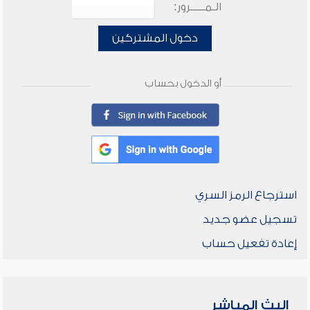
الـمـــــرور:
دخول المشتركين
أو الدخول بحساب
استرجاع الرمز السري
تسجيل عضو جديد
إعادة تفعيل حساب
البث المباشر