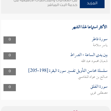
من الفعاليات والمحاضرات الأرشيفية من
المزيد
خدمة البث المباشر
الأكثر استماعا لهذا الشهر
سورة فاطر
0
ياسر سلامة
بين يدى الساعة - الصراط
0
شعبان محمود عبد الله
سلسلة محاسن التأويل تفسير سورة البقرة [198-205]
0
صالح بن عواد المغامسي
سورة الفلق
0
مصطفى غربي