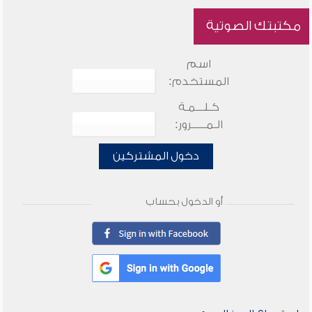
مكتبتك الصوتية
اسم
المستخدم:
كـلـــمـة
الـمـــــرور:
دخول المشتركين
أو الدخول بحساب