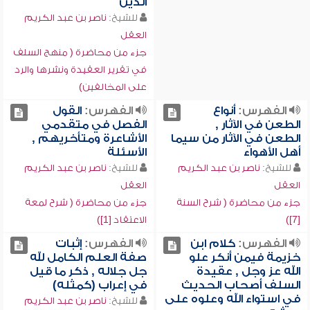
الدين
للشيخ:
ناصر بن عبد الكريم
العقل
جزء من محاضرة ( منهج السلف
في تقرير العقيدة ونشرها والرد
على المخالفين)
الفهرس:
أنواع
الفهرس:
القول
الطعن في الآثار ,
الفصل في متقدمي
الطعن في الآثار من سيما
الأشاعرة ومتأخريهم ,
أهل الأهواء
الأسئلة
للشيخ:
ناصر بن عبد الكريم
للشيخ:
ناصر بن عبد الكريم
العقل
العقل
جزء من محاضرة ( شرح السنة
جزء من محاضرة ( شرح لمعة
[7])
الاعتقاد [1])
الفهرس:
كلام ابن
الفهرس:
إثبات
خزيمة فيمن أنكر علو
صفة العلم الكامل لله
الله عز وجل , عقيدة
جل جلاله , ذكر ما قيل
السلف أصحاب الحديث
في إعراب (كمثله)
في استواء الله وعلوه على
للشيخ:
ناصر بن عبد الكريم