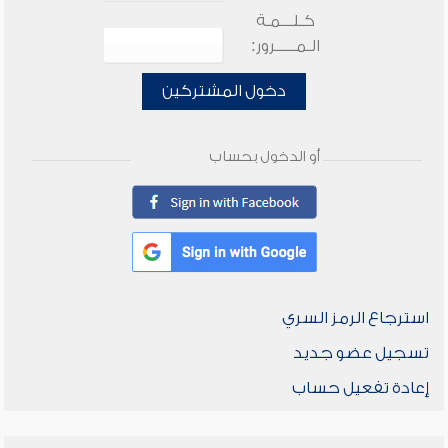
كـلـــمـة
الـمـــــرور:
دخول المشتركين
أو الدخول بحساب
استرجاع الرمز السري
تسجيل عضو جديد
إعادة تفعيل حساب