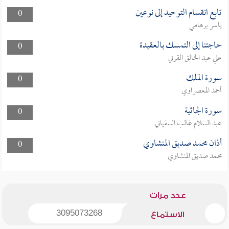
تابع انقسام التوحيد إلى نوعين
0
ياسر برهامي
حاجتنا إلى التمسك بالعقيدة
0
علي عبد الخالق القرني
سورة الملك
0
أحمد المعصراوي
سورة الجاثية
0
عبد السلام غالب السفياني
أذان محمد صديق المنشاوي
0
محمد صديق المنشاوي
عدد مرات
3095073268
الاستماع