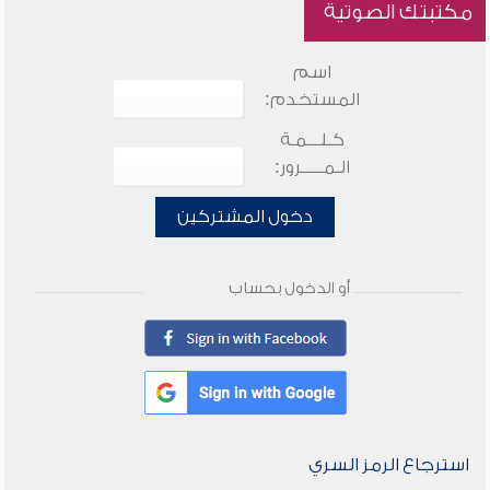
مكتبتك الصوتية
اسم
المستخدم:
كـلـــمـة
الـمـــــرور:
دخول المشتركين
أو الدخول بحساب
استرجاع الرمز السري