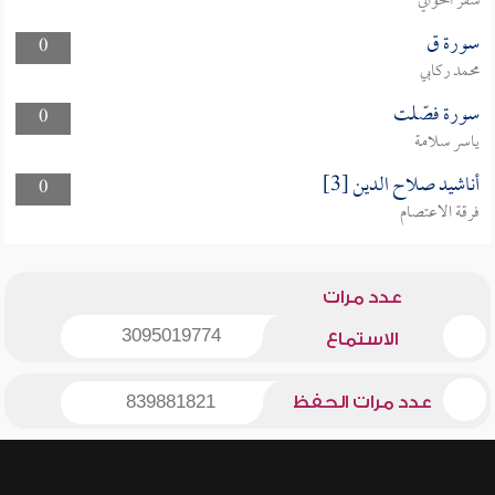
سفر الحوالي
سورة ق
0
محمد ركابي
سورة فصّلت
0
ياسر سلامة
أناشيد صلاح الدين [3]
0
فرقة الاعتصام
عدد مرات
3095019774
الاستماع
عدد مرات الحفظ
839881821