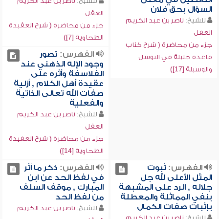
للشيخ:
ناصر بن عبد الكريم
السؤال بحق فلان
العقل
للشيخ:
ناصر بن عبد الكريم
جزء من محاضرة ( شرح العقيدة
العقل
الطحاوية [7])
جزء من محاضرة ( شرح كتاب
الفهرس:
تصور
قاعدة جليلة في التوسل
وجود الإله الذهني عند
والوسيلة [17])
الفلاسفة وأثره على
عقيدة أهل الكلام , أزلية
صفات الله تعالى الذاتية
والفعلية
للشيخ:
ناصر بن عبد الكريم
العقل
جزء من محاضرة ( شرح العقيدة
الطحاوية [14])
الفهرس:
ثبوت
الفهرس:
ذكر ما أثر
المثل الأعلى لله جل
في لفظ الحد عن ابن
جلاله , الرد على المشبهة
المبارك , موقف السلف
بنفي المماثلة والمعطلة
من لفظ الحد
بإثبات صفات الكمال
للشيخ:
ناصر بن عبد الكريم
للشيخ:
ناصر بن عبد الكريم