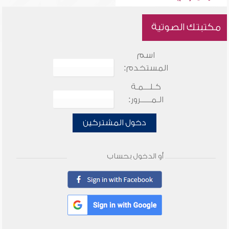
مكتبتك الصوتية
اسم
المستخدم:
كـلـــمـة
الـمـــــرور:
دخول المشتركين
أو الدخول بحساب