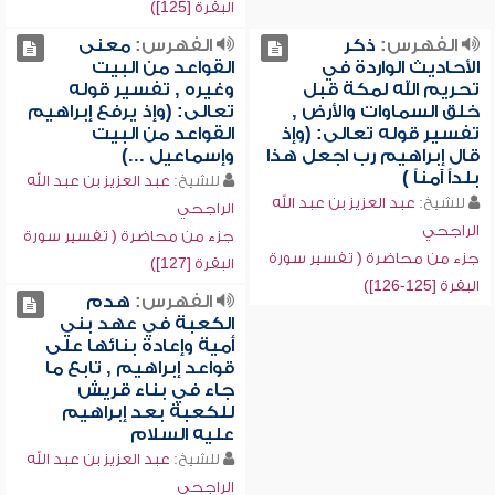
البقرة [125])
الفهرس:
ذكر
الفهرس:
معنى
الأحاديث الواردة في
القواعد من البيت
تحريم الله لمكة قبل
وغيره , تفسير قوله
خلق السماوات والأرض ,
تعالى: (وإذ يرفع إبراهيم
تفسير قوله تعالى: (وإذ
القواعد من البيت
قال إبراهيم رب اجعل هذا
وإسماعيل ...)
بلداً آمناً )
للشيخ:
عبد العزيز بن عبد الله
للشيخ:
عبد العزيز بن عبد الله
الراجحي
الراجحي
جزء من محاضرة ( تفسير سورة
جزء من محاضرة ( تفسير سورة
البقرة [127])
البقرة [125-126])
الفهرس:
هدم
الكعبة في عهد بني
أمية وإعادة بنائها على
قواعد إبراهيم , تابع ما
جاء في بناء قريش
للكعبة بعد إبراهيم
عليه السلام
للشيخ:
عبد العزيز بن عبد الله
الراجحي