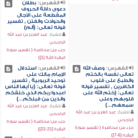
الفهرس:
بطلان
دعوى دلالة الحروف
المقطعة على الآجال
والحوادث والفتن , تفسير
قوله تعالى: (ألم)
للشيخ:
عبد العزيز بن عبد الله
الراجحي
جزء من محاضرة ( تفسير سورة
البقرة الآية [1])
الفهرس:
وصف الله
الفهرس:
استدلال
تعالى نفسه بالختم
الإمام مالك على
والطبع على قلوب
توحيد الربوبية , تفسير
الكافرين , تفسير قوله
قوله تعالى: (يا أيها الناس
تعالى: (ختم الله على
اعبدوا ربكم الذي خلقكم
قلوبهم وعلى
والذين من قبلكم...)
سمعهم...)
للشيخ:
عبد العزيز بن عبد الله
للشيخ:
عبد العزيز بن عبد الله
الراجحي
الراجحي
جزء من محاضرة ( تفسير سورة
جزء من محاضرة ( تفسير سورة
البقرة [21-22])
البقرة [6-7])