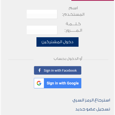
اسم
المستخدم:
كـلـــمـة
الـمـــــرور:
دخول المشتركين
أو الدخول بحساب
استرجاع الرمز السري
تسجيل عضو جديد