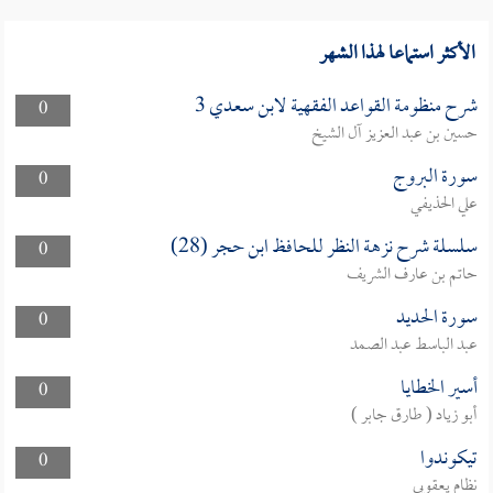
الأكثر استماعا لهذا الشهر
شرح منظومة القواعد الفقهية لابن سعدي 3
0
حسين بن عبد العزيز آل الشيخ
سورة البروج
0
علي الحذيفي
سلسلة شرح نزهة النظر للحافظ ابن حجر (28)
0
حاتم بن عارف الشريف
سورة الحديد
0
عبد الباسط عبد الصمد
أسير الخطايا
0
أبو زياد ( طارق جابر )
تيكوندوا
0
نظام يعقوبي