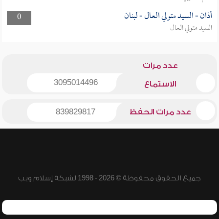
أذان - السيد متولي العال - لبنان
0
السيد متولي العال
عدد مرات
3095014496
الاستماع
عدد مرات الحفظ
839829817
جميع الحقوق محفوظة © 2026 - 1998 لشبكة إسلام ويب